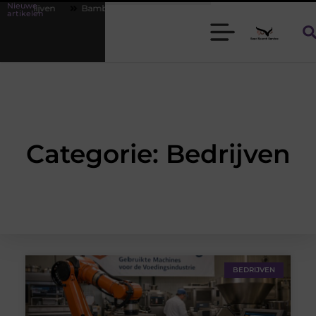
Nieuwe
en
Bamboe T-shirts voor heren die koel blijven
De kracht van vi
artikelen
Categorie: Bedrijven
BEDRIJVEN