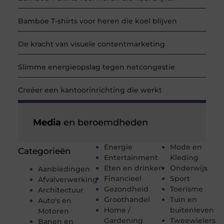
Bamboe T-shirts voor heren die koel blijven
De kracht van visuele contentmarketing
Slimme energieopslag tegen netcongestie
Creëer een kantoorinrichting die werkt
Media
en beroemdheden
Energie
Mode en
Categorieën
Entertainment
Kleding
Eten en drinken
Onderwijs
Aanbiedingen
Financieel
Sport
Afvalverwerking
Gezondheid
Toerisme
Architectuur
Groothandel
Tuin en
Auto's en
Home /
buitenleven
Motoren
Gardening
Tweewielers
Banen en