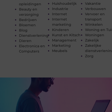
Huishoudelijk
Vakantie
opleidingen
Industrie
Verbouwen
Beauty en
Internet
Vervoer en
verzorging
Internet
transport
Bedrijven
marketing
Winkelen
Bloemen
Kinderen
Woning en Tui
Blog
Kunst en Kitsch
Woningen
Dienstverlening
Management
Zakelijk
Dieren
Marketing
Zakelijke
Electronica en
Meubels
dienstverleni
Computers
Zorg