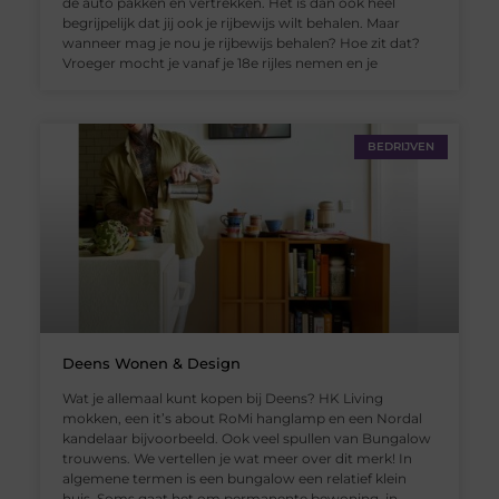
de auto pakken en vertrekken. Het is dan ook heel
begrijpelijk dat jij ook je rijbewijs wilt behalen. Maar
wanneer mag je nou je rijbewijs behalen? Hoe zit dat?
Vroeger mocht je vanaf je 18e rijles nemen en je
BEDRIJVEN
Deens Wonen & Design
Wat je allemaal kunt kopen bij Deens? HK Living
mokken, een it’s about RoMi hanglamp en een Nordal
kandelaar bijvoorbeeld. Ook veel spullen van Bungalow
trouwens. We vertellen je wat meer over dit merk! In
algemene termen is een bungalow een relatief klein
huis. Soms gaat het om permanente bewoning, in