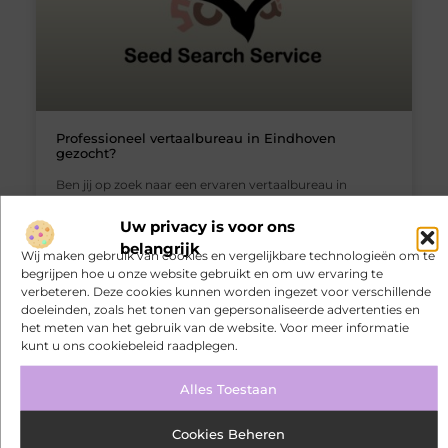
Professioneel vertaalbureau in Eindhoven
gezocht?
Ben jij op zoek naar een ervaren vertaalbureau in
Eindhoven die jouw documenten snel en correct kan
gaan vertalen? Dan ben je hier op de juiste plek terecht
Uw privacy is voor ons
gekomen. Dit bedrijf biedt jou professionele
belangrijk
Wij maken gebruik van cookies en vergelijkbare technologieën om te
werknemers aan die alle soorten documenten foutloos
begrijpen hoe u onze website gebruikt en om uw ervaring te
voor jou kunnen gaan vertalen in verschillende talen.
verbeteren. Deze cookies kunnen worden ingezet voor verschillende
Dit
doeleinden, zoals het tonen van gepersonaliseerde advertenties en
het meten van het gebruik van de website. Voor meer informatie
kunt u ons cookiebeleid raadplegen.
BEDRIJVEN
Alles Toestaan
Cookies Beheren