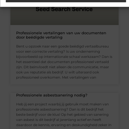
Professionele vertalingen van uw documenten
door beëdigde vertaling
Bent u opzoek naar een goede beëdigd vertaalbureau
voor een correcte vertaling? Is uw onderneming
bijvoorbeeld op internationale schaal werkzaam? Dan is
het essentieel dat documenten professioneel vertaald
zijn. Dit beïnvloedt niet alleen de communicatie, maar
ook uw reputatie als bedrijf. U wilt uiteraard ook
professioneel overkomen. Met vertalingen van
Professionele asbestsanering nodig?
Heb jij een project waarbij jij gebruik moet maken van
professionele asbestsanering? Dan is dit bedrijf het
beste bedrijf voor de klus! Op het gebied van sanering
van asbest is dit bedrijf al jarenlang actief en heeft
daardoor de kennis, ervaring en deskundigheid zeker in