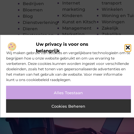
Internet
transport
Bedrijven
marketing
Winkelen
Bloemen
Kinderen
Woning en Tui
Blog
Kunst en Kitsch
Woningen
Dienstverlening
Management
Zakelijk
Dieren
Marketing
Zakelijke
Electronica en
Meubels
dienstverleni
Computers
Uw privacy is voor ons
Zorg
belangrijk
Wij maken gebruik van cookies en vergelijkbare technologieën om te
begrijpen hoe u onze website gebruikt en om uw ervaring te
verbeteren. Deze cookies kunnen worden ingezet voor verschillende
doeleinden, zoals het tonen van gepersonaliseerde advertenties en
het meten van het gebruik van de website. Voor meer informatie
kunt u ons cookiebeleid raadplegen.
Alles Toestaan
Cookies Beheren