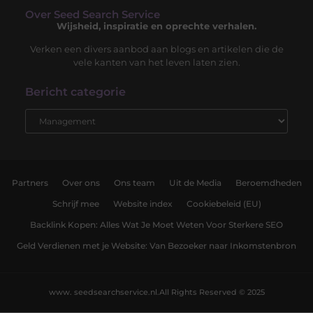
Over Seed Search Service
Wijsheid, inspiratie en oprechte verhalen.
Verken een divers aanbod aan blogs en artikelen die de
vele kanten van het leven laten zien.
Bericht categorie
Partners
Over ons
Ons team
Uit de Media
Beroemdheden
Schrijf mee
Website index
Cookiebeleid (EU)
Backlink Kopen: Alles Wat Je Moet Weten Voor Sterkere SEO
Geld Verdienen met je Website: Van Bezoeker naar Inkomstenbron
www. seedsearchservice.nl.
All Rights Reserved © 2025