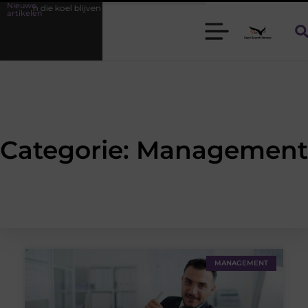
Nieuwe
eren die koel blijven
Bamboe T-shirts voor heren die koel blijven
artikelen
Categorie: Management
MANAGEMENT