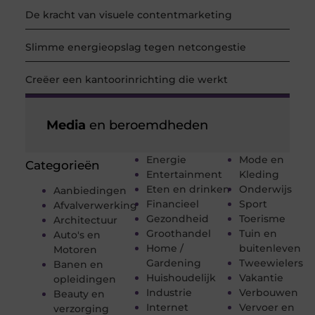
De kracht van visuele contentmarketing
Slimme energieopslag tegen netcongestie
Creëer een kantoorinrichting die werkt
Media
en beroemdheden
Energie
Mode en
Categorieën
Entertainment
Kleding
Eten en drinken
Onderwijs
Aanbiedingen
Financieel
Sport
Afvalverwerking
Gezondheid
Toerisme
Architectuur
Groothandel
Tuin en
Auto's en
Home /
buitenleven
Motoren
Gardening
Tweewielers
Banen en
Huishoudelijk
Vakantie
opleidingen
Industrie
Verbouwen
Beauty en
Internet
Vervoer en
verzorging