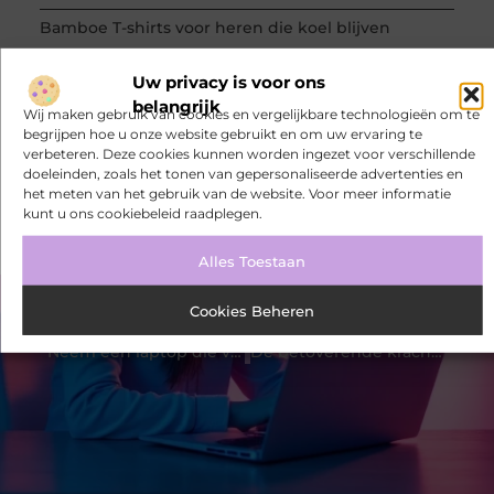
Bamboe T-shirts voor heren die koel blijven
Bamboe T-shirts voor heren die koel blijven
Uw privacy is voor ons
belangrijk
De kracht van visuele contentmarketing
Wij maken gebruik van cookies en vergelijkbare technologieën om te
begrijpen hoe u onze website gebruikt en om uw ervaring te
Slimme energieopslag tegen netcongestie
verbeteren. Deze cookies kunnen worden ingezet voor verschillende
doeleinden, zoals het tonen van gepersonaliseerde advertenties en
Creëer een kantoorinrichting die werkt
het meten van het gebruik van de website. Voor meer informatie
kunt u ons cookiebeleid raadplegen.
Alles Toestaan
Cookies Beheren
VORIGE
VOLGENDE
Neem een laptop die voldoet aan alle wensen
De betoverende kracht van zonnepanelen in Breda