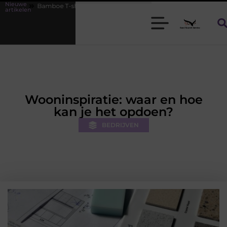
Nieuwe
oe T-shirts voor heren die koel blijven
De kracht van visuele conte
artikelen
Wooninspiratie: waar en hoe
kan je het opdoen?
BEDRIJVEN