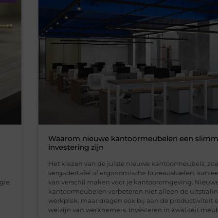
Waarom nieuwe kantoormeubelen een slim
investering zijn
Het kiezen van de juiste nieuwe kantoormeubels, zoa
vergadertafel of ergonomische bureaustoelen, kan e
egie
van verschil maken voor je kantooromgeving. Nieuw
kantoormeubelen verbeteren niet alleen de uitstrali
werkplek, maar dragen ook bij aan de productiviteit 
welzijn van werknemers. Investeren in kwaliteit meubi