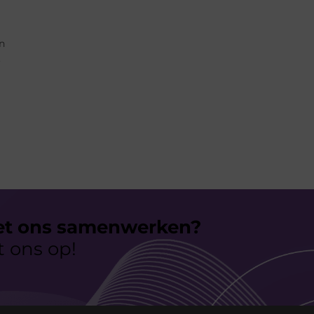
n
.
et ons samenwerken?
 ons op!