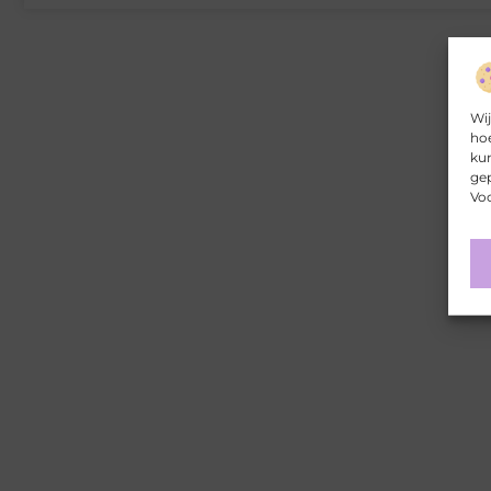
Wij
hoe
kun
gep
Voo