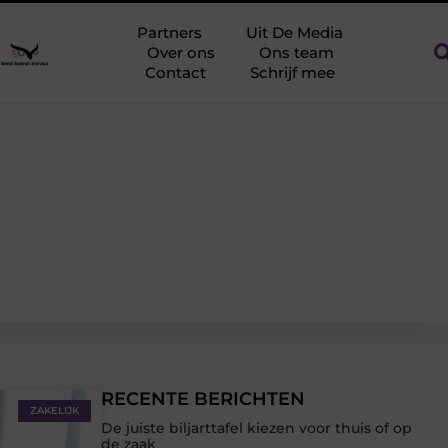
nergieopslag tegen netcongestie
Creëer een kantoorinrichting
Partners
Uit De Media
Over ons
Ons team
Contact
Schrijf mee
RECENTE BERICHTEN
ZAKELIJK
De juiste biljarttafel kiezen voor thuis of op
de zaak