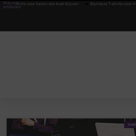
Nieuwe
 voor heren die koel blijven
Bamboe T-shirts voor heren die koel
artikelen
ZAKE