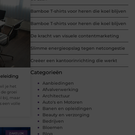
Bamboe T-shirts voor heren die koel blijven
Bamboe T-shirts voor heren die koel blijven
De kracht van visuele contentmarketing
Slimme energieopslag tegen netcongestie
Creëer een kantoorinrichting die werkt
Categorieën
eleiding
Aanbiedingen
il je het
Afvalverwerking
n de groei
Architectuur
l bij, maar
Auto's en Motoren
s een volle
Banen en opleidingen
Beauty en verzorging
Bedrijven
Bloemen
Blog
ZAKELIJK