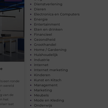
Dienstverlening
Dieren
Electronica en Computers
Energie
Entertainment
Eten en drinken
Financieel
Gezondheid
Groothandel
Home / Gardening
Huishoudelijk
Industrie
Internet
me
Internet marketing
Kinderen
Kunst en Kitsch
ls een ronde
Management
en wereld
Marketing
e
ng van de
Meubels
en het
Mode en Kleding
lair laat
Onderwijs