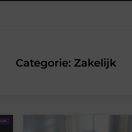
 blijven
De kracht van visuele contentmarketing
Slimme e
Categorie: Zakelijk
LIJK