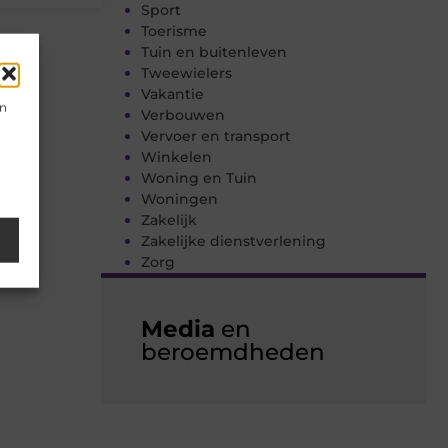
Sport
Toerisme
Tuin en buitenleven
Tweewielers
Vakantie
en
Verbouwen
Vervoer en transport
Winkelen
Woning en Tuin
Woningen
Zakelijk
Zakelijke dienstverlening
Zorg
Media
en
beroemdheden