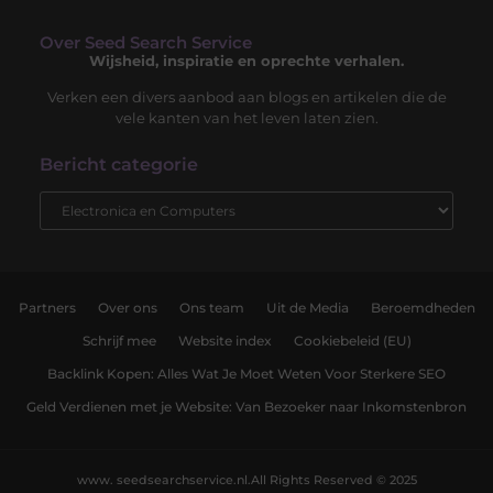
Over Seed Search Service
Wijsheid, inspiratie en oprechte verhalen.
Verken een divers aanbod aan blogs en artikelen die de
vele kanten van het leven laten zien.
Bericht categorie
Partners
Over ons
Ons team
Uit de Media
Beroemdheden
Schrijf mee
Website index
Cookiebeleid (EU)
Backlink Kopen: Alles Wat Je Moet Weten Voor Sterkere SEO
Geld Verdienen met je Website: Van Bezoeker naar Inkomstenbron
www. seedsearchservice.nl.
All Rights Reserved © 2025