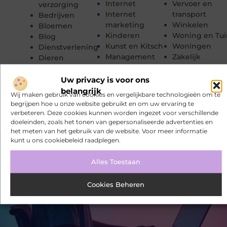
Internet
Vervoer en
verzorging
Internet
transport
Bedrijven
marketing
Winkelen
Bloemen
Kinderen
Woning en Tui
Blog
Kunst en Kitsch
Woningen
Dienstverlening
Management
Zakelijk
Dieren
Marketing
Zakelijke
Electronica en
Meubels
dienstverleni
Computers
Uw privacy is voor ons
Zorg
belangrijk
Wij maken gebruik van cookies en vergelijkbare technologieën om te
begrijpen hoe u onze website gebruikt en om uw ervaring te
verbeteren. Deze cookies kunnen worden ingezet voor verschillende
doeleinden, zoals het tonen van gepersonaliseerde advertenties en
het meten van het gebruik van de website. Voor meer informatie
kunt u ons cookiebeleid raadplegen.
Alles Toestaan
Cookies Beheren