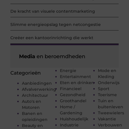
De kracht van visuele contentmarketing
Slimme energieopslag tegen netcongestie
Creëer een kantoorinrichting die werkt
Media
en beroemdheden
Energie
Mode en
Categorieën
Entertainment
Kleding
Eten en drinken
Onderwijs
Aanbiedingen
Financieel
Sport
Afvalverwerking
Gezondheid
Toerisme
Architectuur
Groothandel
Tuin en
Auto's en
Home /
buitenleven
Motoren
Gardening
Tweewielers
Banen en
Huishoudelijk
Vakantie
opleidingen
Industrie
Verbouwen
Beauty en