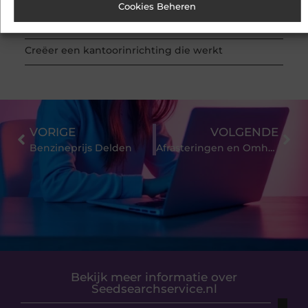
Cookies Beheren
Slimme energieopslag tegen netcongestie
Creëer een kantoorinrichting die werkt
VORIGE
VOLGENDE
Benzineprijs Delden
Afrasteringen en Omheiningen: Bescherming, Privacy en Esthetiek
Bekijk meer informatie over
Seedsearchservice.nl