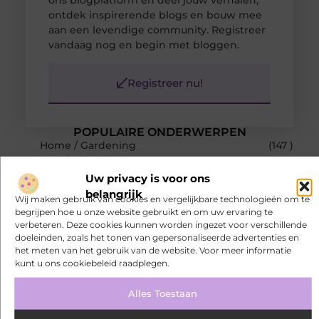
ons blogplatform en deel jouw verhalen,
ontdek inspirerende blogs en bouw mee
aan een levendige community. Registreer
vandaag nog en begin met bloggen.
Registreer nu!
POPULAIRE ONDERWERPEN
Home / Gardening
(147 )
Aanbiedingen
(81 )
Woning en Tuin
(27 )
Uw privacy is voor ons
Winkelen
(18 )
belangrijk
Wij maken gebruik van cookies en vergelijkbare technologieën om te
Dienstverlening
(17 )
begrijpen hoe u onze website gebruikt en om uw ervaring te
RECENTE BERICHTEN
verbeteren. Deze cookies kunnen worden ingezet voor verschillende
De juiste biljarttafel kiezen voor thuis of op de zaak
doeleinden, zoals het tonen van gepersonaliseerde advertenties en
het meten van het gebruik van de website. Voor meer informatie
Bamboe T-shirts voor heren die koel blijven
kunt u ons cookiebeleid raadplegen.
Bamboe T-shirts voor heren die koel blijven
Alles Toestaan
De kracht van visuele contentmarketing