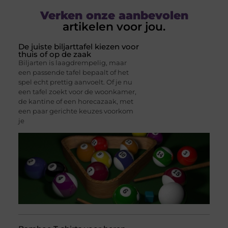
Verken onze aanbevolen
artikelen voor jou.
De juiste biljarttafel kiezen voor
thuis of op de zaak
Biljarten is laagdrempelig, maar
een passende tafel bepaalt of het
spel echt prettig aanvoelt. Of je nu
een tafel zoekt voor de woonkamer,
de kantine of een horecazaak, met
een paar gerichte keuzes voorkom
je