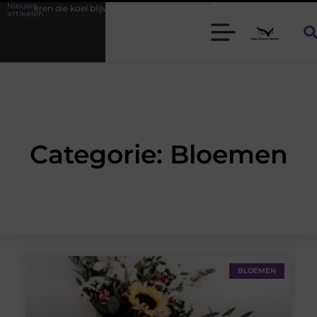
Nieuwe
r heren die koel blijven
Bamboe T-shirts voor heren die koel blijven
artikelen
Categorie: Bloemen
BLOEMEN