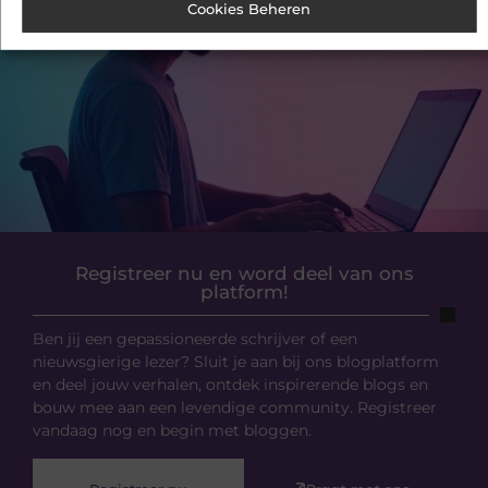
Cookies Beheren
Registreer nu en word deel van ons
platform!
Ben jij een gepassioneerde schrijver of een
nieuwsgierige lezer? Sluit je aan bij ons blogplatform
en deel jouw verhalen, ontdek inspirerende blogs en
bouw mee aan een levendige community. Registreer
vandaag nog en begin met bloggen.