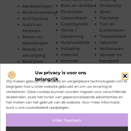
Eten en drinken
Onderwijs
Aanbiedingen
Financieel
Sport
Afvalverwerking
Gezondheid
Toerisme
Architectuur
Groothandel
Tuin en
Auto's en
Home /
buitenleven
Motoren
Gardening
Tweewielers
Banen en
Huishoudelijk
Vakantie
opleidingen
Industrie
Verbouwen
Beauty en
Internet
Vervoer en
verzorging
Internet
transport
Bedrijven
marketing
Winkelen
Bloemen
Uw privacy is voor ons
Kinderen
Woning en Tui
Blog
belangrijk
Kunst en Kitsch
Woningen
Dienstverlening
Wij maken gebruik van cookies en vergelijkbare technologieën om te
Management
Zakelijk
Dieren
begrijpen hoe u onze website gebruikt en om uw ervaring te
Marketing
Zakelijke
verbeteren. Deze cookies kunnen worden ingezet voor verschillende
Electronica en
doeleinden, zoals het tonen van gepersonaliseerde advertenties en
Meubels
dienstverleni
Computers
het meten van het gebruik van de website. Voor meer informatie
Zorg
kunt u ons cookiebeleid raadplegen.
Alles Toestaan