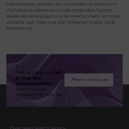
internationaal opvallen. Van muzikanten en acteurs tot
YouTubers en sterren op sociale media, deze figuren
spelen een belangrijke rol in de entertainment- en mode-
industrie. Leer meer over hun invloed en impact op de
samenleving.
Heb je vragen of
wil
je met ons
Neem contact op
samenwerken?
Neem gerust
contact met ons op!
Over Seed Search Service