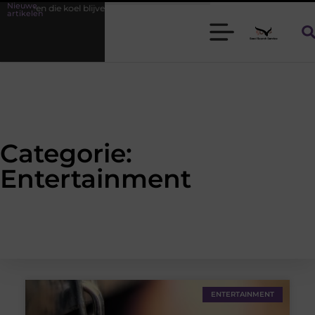
Nieuwe
heren die koel blijven
Bamboe T-shirts voor heren die koel blijven
artikelen
Categorie:
Entertainment
ENTERTAINMENT