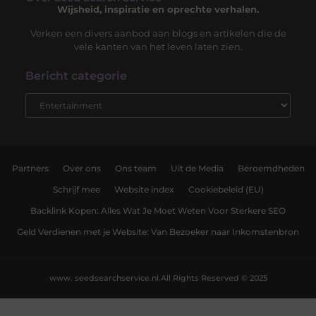
Wijsheid, inspiratie en oprechte verhalen.
Verken een divers aanbod aan blogs en artikelen die de
vele kanten van het leven laten zien.
Bericht categorie
Partners
Over ons
Ons team
Uit de Media
Beroemdheden
Schrijf mee
Website index
Cookiebeleid (EU)
Backlink Kopen: Alles Wat Je Moet Weten Voor Sterkere SEO
Geld Verdienen met je Website: Van Bezoeker naar Inkomstenbron
www. seedsearchservice.nl.
All Rights Reserved © 2025