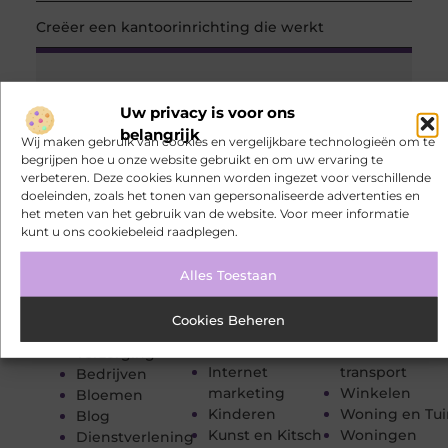
Creëer een kantoorinrichting die werkt
Media
en beroemdheden
Uw privacy is voor ons
belangrijk
Energie
Mode en
Wij maken gebruik van cookies en vergelijkbare technologieën om te
Categorieën
begrijpen hoe u onze website gebruikt en om uw ervaring te
Entertainment
Kleding
verbeteren. Deze cookies kunnen worden ingezet voor verschillende
Eten en drinken
Onderwijs
Aanbiedingen
doeleinden, zoals het tonen van gepersonaliseerde advertenties en
Financieel
Sport
Afvalverwerking
het meten van het gebruik van de website. Voor meer informatie
Gezondheid
Toerisme
Architectuur
kunt u ons cookiebeleid raadplegen.
Groothandel
Tuin en
Auto's en
Home /
buitenleven
Motoren
Alles Toestaan
Gardening
Tweewielers
Banen en
Huishoudelijk
Vakantie
opleidingen
Cookies Beheren
Industrie
Verbouwen
Beauty en
Internet
Vervoer en
verzorging
Internet
transport
Bedrijven
marketing
Winkelen
Bloemen
Kinderen
Woning en Tui
Blog
Kunst en Kitsch
Woningen
Dienstverlening