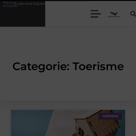
Nieuwe
en die koel blijven
Bamboe T-shirts voor heren die koel blijven
artikelen
Categorie: Toerisme
TOERISME