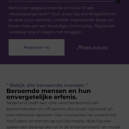
Ben jij een gepassioneerde schrijver of een
nieuwsgierige lezer? Sluit je aan bij ons blogplatform
en deel jouw verhalen, ontdek inspirerende blogs en
bouw mee aan een levendige community. Registreer
vandaag nog en begin met bloggen.
Registreer nu
Praat met ons
" Bekijk alle beroemde mensen "
Beroemde mensen en hun
onvergetelijke erfenis.
Nederland heeft een rijke verscheidenheid aan
beroemdheden en influencers die zowel nationaal als
internationaal opvallen. Van muzikanten en acteurs tot
YouTubers en sterren op sociale media, deze figuren
spelen een belangrijke rol in de entertainment- en mode-