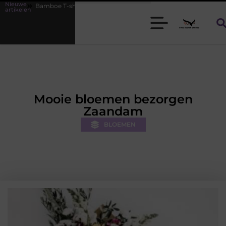
Nieuwe
 T-shirts voor heren die koel blijven
De kracht van visuele content
artikelen
Mooie bloemen bezorgen
Zaandam
BLOEMEN