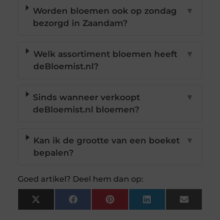
Worden bloemen ook op zondag
▼
bezorgd in Zaandam?
Welk assortiment bloemen heeft
▼
deBloemist.nl?
Sinds wanneer verkoopt
▼
deBloemist.nl bloemen?
Kan ik de grootte van een boeket
▼
bepalen?
Goed artikel? Deel hem dan op:
X
Facebook
Pinterest
LinkedIn
Email
(Twitter)