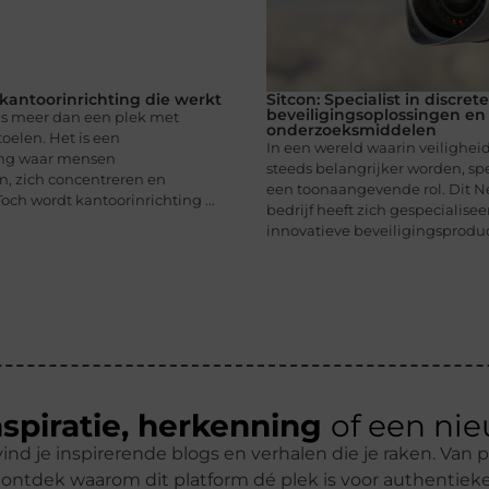
kantoorinrichting die werkt
Sitcon: Specialist in discrete
beveiligingsoplossingen en
is meer dan een plek met
onderzoeksmiddelen
oelen. Het is een
In een wereld waarin veiligheid
ng waar mensen
steeds belangrijker worden, spe
, zich concentreren en
een toonaangevende rol. Dit 
och wordt kantoorinrichting ...
bedrijf heeft zich gespecialisee
innovatieve beveiligingsproduct
nspiratie, herkenning
of een ni
ind je inspirerende blogs en verhalen die je raken. Van p
ontdek waarom dit platform dé plek is voor authentiek