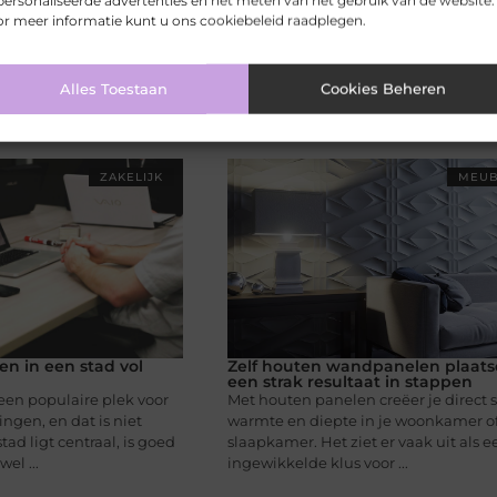
ersonaliseerde advertenties en het meten van het gebruik van de website.
r meer informatie kunt u ons cookiebeleid raadplegen.
Alles Toestaan
Cookies Beheren
ZAKELIJK
MEUB
n in een stad vol
Zelf houten wandpanelen plaats
een strak resultaat in stappen
n een populaire plek voor
Met houten panelen creëer je direct s
ngen, en dat is niet
warmte en diepte in je woonkamer o
tad ligt centraal, is goed
slaapkamer. Het ziet er vaak uit als e
el ...
ingewikkelde klus voor ...