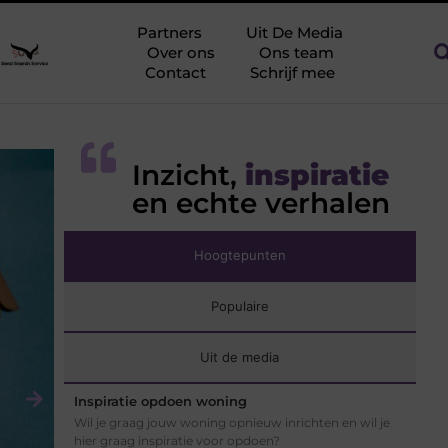
tegen netcongestie
Creëer een kantoorinrichting die werkt
Partners
Uit De Media
Over ons
Ons team
Contact
Schrijf mee
Inzicht,
inspiratie
en echte verhalen
HOME / GARDENING
Grote kunstplanten
kopen? Zoek niet
Hoogtepunten
verder!
Populaire
Grote kunstplanten: de voordelen Wellicht heeft
Uit de media
u er wel eens over nagedacht om grote planten
in uw huis of bedrijf neer te zetten. U kunt dan
Inspiratie opdoen woning
kiezen uit twee soorten planten: levende grote
planten of grote kunstplanten. Tegenwoordig
Wil je graag jouw woning opnieuw inrichten en wil je
hier graag inspiratie voor opdoen?
kiezen particulieren