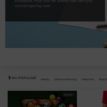
studieplek, maar ook het zoeken naar een fijne
woonomgeving waar
NU POPULAIR
Media
Dienstverlening
Vakantie
Beaut
BLOG