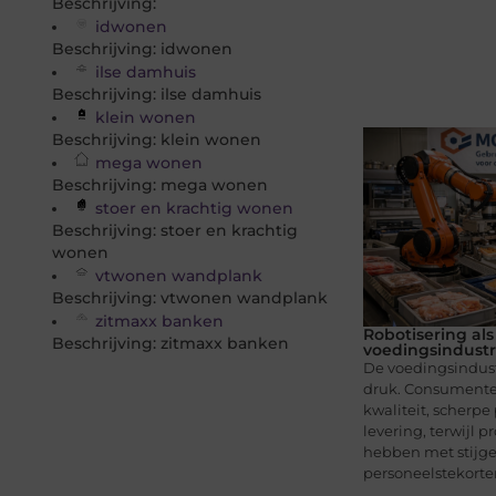
Beschrijving:
idwonen
Beschrijving: idwonen
ilse damhuis
Beschrijving: ilse damhuis
klein wonen
Beschrijving: klein wonen
mega wonen
Beschrijving: mega wonen
stoer en krachtig wonen
Beschrijving: stoer en krachtig
wonen
vtwonen wandplank
Beschrijving: vtwonen wandplank
zitmaxx banken
Robotisering als 
Beschrijving: zitmaxx banken
voedingsindustr
De voedingsindust
druk. Consumente
kwaliteit, scherpe 
levering, terwijl
hebben met stijge
personeelstekorten