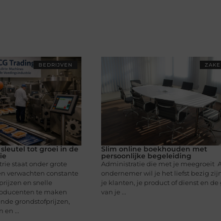
BEDRIJVEN
ZAKE
sleutel tot groei in de
Slim online boekhouden met
ie
persoonlijke begeleiding
rie staat onder grote
Administratie die met je meegroeit A
n verwachten constante
ondernemer wil je het liefst bezig zi
prijzen en snelle
je klanten, je product of dienst en de
 producenten te maken
van je ...
nde grondstofprijzen,
 en ...