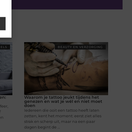
ELS
BEAUTY EN VERZORGING
en:
Waarom je tattoo jeukt tijdens het
genezen en wat je wél en niet moet
doen
feer,
Iedereen die ooit een tattoo heeft laten
f
zetten, kent het moment: eerst ziet alles
en
strak en scherp uit, maar na een paar
dagen begint de ...