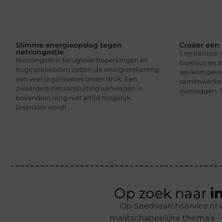
Slimme energieopslag tegen
Creëer een 
netcongestie
Een kantoor 
Netcongestie, terugleverbeperkingen en
bureaus en st
hoge piekkosten zetten de energierekening
werkomgevi
van veel organisaties onder druk. Een
samenwerken
zwaardere netaansluiting aanvragen is
overleggen. T
bovendien lang niet altijd mogelijk.
Daardoor wordt ...
Op zoek naar
i
Op Seedsearchservice.nl v
maatschappelijke thema’s – 