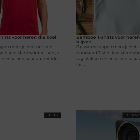
irts voor heren die koel
Bamboe T-shirts voor heren
blijven
en merk je het snel: een
Op warme dagen merk je het s
shirt kan klam worden, aan je
standaard T-shirt kan klam wor
en er na een paar uur minder
rug plakken en er na een paar
fris ...
BLOG
DIENST