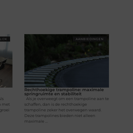
LIJK
AANBIEDINGEN
Rechthoekige trampoline: maximale
springruimte en stabiliteit
ls
Als je overweegt om een trampoline aan te
jn met
schaffen, dan is de rechthoekige
 groei
trampoline zeker het overwegen waard.
Deze trampolines bieden niet alleen
maximale ...