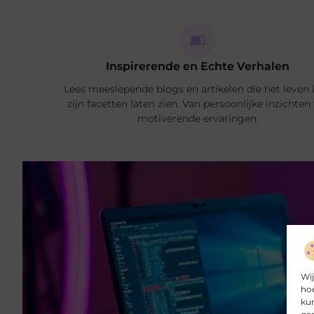
Inspirerende en Echte Verhalen
Lees meeslepende blogs en artikelen die het leven i
zijn facetten laten zien. Van persoonlijke inzichten
motiverende ervaringen.
Wij
hoe
kun