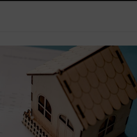
e kracht van visuele contentmarketing
Slimme energieopslag 