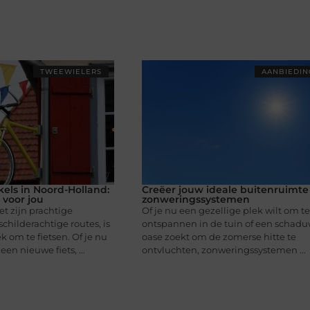
TWEEWIELERS
AANBIEDI
kels in Noord-Holland:
Creëer jouw ideale buitenruimt
 voor jou
zonweringssystemen
t zijn prachtige
Of je nu een gezellige plek wilt om te
hilderachtige routes, is
ontspannen in de tuin of een schadu
 om te fietsen. Of je nu
oase zoekt om de zomerse hitte te
en nieuwe fiets, ...
ontvluchten, zonweringssystemen ...