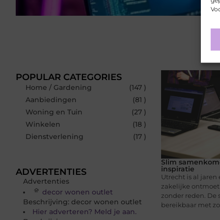
gep
Voo
POPULAR CATEGORIES
Home / Gardening
(147 )
Aanbiedingen
(81 )
Woning en Tuin
(27 )
Winkelen
(18 )
Dienstverlening
(17 )
Slim samenkome
inspiratie
ADVERTENTIES
Utrecht is al jare
Advertenties
zakelijke ontmoeti
decor wonen outlet
zonder reden. De s
Beschrijving: decor wonen outlet
bereikbaar met zow
Hier adverteren? Meld je aan.