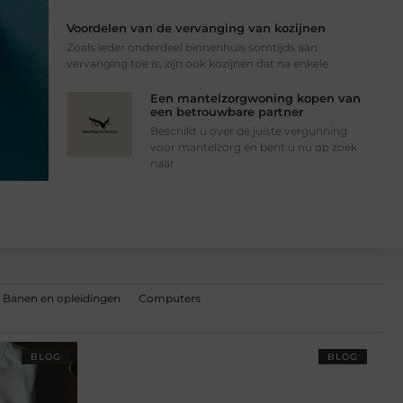
Voordelen van de vervanging van kozijnen
Zoals ieder onderdeel binnenhuis somtijds aan
vervanging toe is, zijn ook kozijnen dat na enkele
Een mantelzorgwoning kopen van
een betrouwbare partner
Beschikt u over de juiste vergunning
voor mantelzorg en bent u nu op zoek
naar
Banen en opleidingen
Computers
BLOG
BLOG