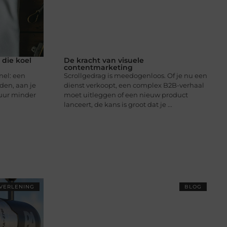
 die koel
De kracht van visuele
contentmarketing
nel: een
Scrollgedrag is meedogenloos. Of je nu een
den, aan je
dienst verkoopt, een complex B2B-verhaal
 uur minder
moet uitleggen of een nieuw product
lanceert, de kans is groot dat je ...
VERLENING
BLOG