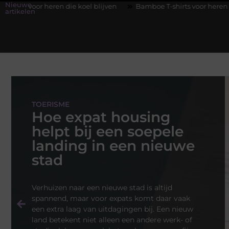
Nieuwe
 koel blijven
Bamboe T-shirts voor heren die koel blijven
D
artikelen
TOERISME
Hoe expat housing
helpt bij een soepele
landing in een nieuwe
stad
Verhuizen naar een nieuwe stad is altijd
spannend, maar voor expats komt daar vaak
een extra laag van uitdagingen bij. Een nieuw
land betekent niet alleen een andere werk- of