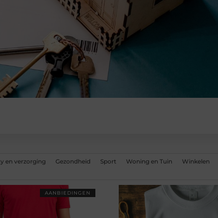
y en verzorging
Gezondheid
Sport
Woning en Tuin
Winkelen
AANBIEDINGEN