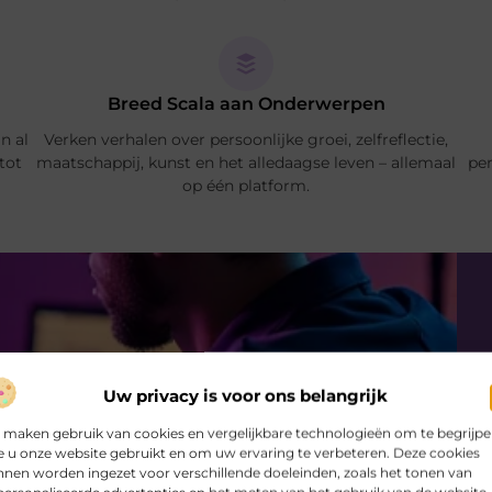
Breed Scala aan Onderwerpen
n al
Verken verhalen over persoonlijke groei, zelfreflectie,
 tot
maatschappij, kunst en het alledaagse leven – allemaal
per
op één platform.
Uw privacy is voor ons belangrijk
 maken gebruik van cookies en vergelijkbare technologieën om te begrijp
 u onze website gebruikt en om uw ervaring te verbeteren. Deze cookies
nen worden ingezet voor verschillende doeleinden, zoals het tonen van