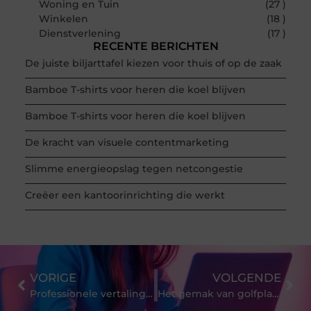
Woning en Tuin
(27 )
Winkelen
(18 )
Dienstverlening
(17 )
RECENTE BERICHTEN
De juiste biljarttafel kiezen voor thuis of op de zaak
Bamboe T-shirts voor heren die koel blijven
Bamboe T-shirts voor heren die koel blijven
De kracht van visuele contentmarketing
Slimme energieopslag tegen netcongestie
Creëer een kantoorinrichting die werkt
VORIGE
VOLGENDE
Professionele vertalingen van uw documenten door beëdigde vertaling
Het gemak van golfplaten