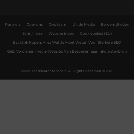
Partners
Over ons
Ons team
Uit de Media
Beroemdheden
Schrijf mee
Website index
Cookiebeleid (EU)
Backlink Kopen: Alles Wat Je Moet Weten Voor Sterkere SEO
Geld Verdienen met je Website: Van Bezoeker naar Inkomstenbron
www. seedsearchservice.nl.
All Rights Reserved © 2025