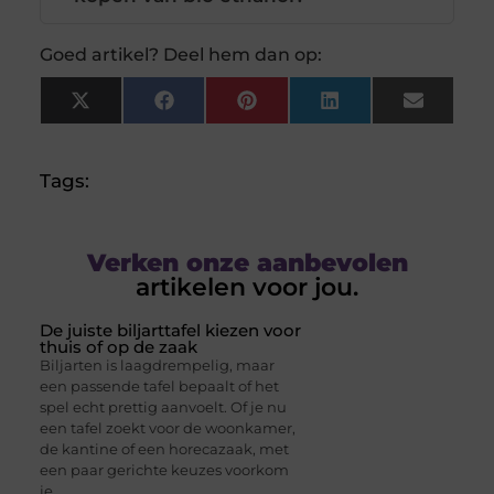
Goed artikel? Deel hem dan op:
X
Facebook
Pinterest
LinkedIn
Email
(Twitter)
Tags:
Verken onze aanbevolen
artikelen voor jou.
De juiste biljarttafel kiezen voor
thuis of op de zaak
Biljarten is laagdrempelig, maar
een passende tafel bepaalt of het
spel echt prettig aanvoelt. Of je nu
een tafel zoekt voor de woonkamer,
de kantine of een horecazaak, met
een paar gerichte keuzes voorkom
je