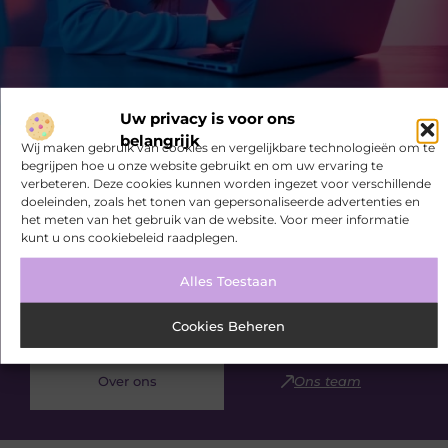
Uw privacy is voor ons
belangrijk
Wij maken gebruik van cookies en vergelijkbare technologieën om te
Bekijk meer informatie over
begrijpen hoe u onze website gebruikt en om uw ervaring te
Seedsearchservice.nl
verbeteren. Deze cookies kunnen worden ingezet voor verschillende
doeleinden, zoals het tonen van gepersonaliseerde advertenties en
het meten van het gebruik van de website. Voor meer informatie
Ivonnedekoning.nl is dé plek voor algemene blogs over
kunt u ons cookiebeleid raadplegen.
diverse onderwerpen. Of je nu op zoek bent naar
inspiratie, je kennis wilt delen of een samenwerking
Alles Toestaan
wilt starten, bij ons ben je op de juiste plaats. Heb je
interesse om zelf te bloggen? Neem dan contact met
Cookies Beheren
ons op en sluit je aan bij onze community.
Over ons
Ons team