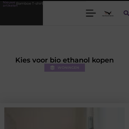
Nieuwe
shirts voor heren die koel blijven
De kracht van visuele contentmar
artikelen
Kies voor bio ethanol kopen
WONINGEN