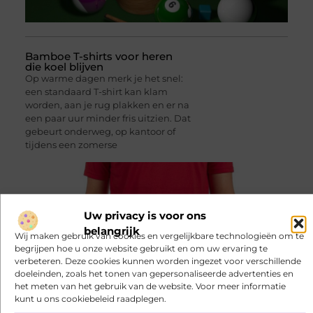
Bamboe T-shirts voor heren
die koel blijven
Op warme dagen merk je het snel:
een standaard T-shirt kan klam
worden, aan je rug plakken en er na
een paar uur minder fris uitzien. Dat
gebeurt onderweg, op kantoor of
tijdens een zomerse
Uw privacy is voor ons
belangrijk
Wij maken gebruik van cookies en vergelijkbare technologieën om te
begrijpen hoe u onze website gebruikt en om uw ervaring te
verbeteren. Deze cookies kunnen worden ingezet voor verschillende
doeleinden, zoals het tonen van gepersonaliseerde advertenties en
het meten van het gebruik van de website. Voor meer informatie
Bamboe T-shirts voor heren
kunt u ons cookiebeleid raadplegen.
die koel blijven