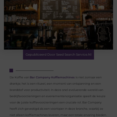
Gepubliceerd Door Seed Search Service.nl
De Koffie van
Bar Company Koffiemachines
is niet zomaar een
drankje; het is een ritueel, een moment van ontspanning en een
brandstof voor productiviteit. In deze snel evoluerende wereld van
bedrijfsvoorzieningen en evenementenorganisatie speelt de keuze
voor de juiste koffievoorzieningen een cruciale rol. Bar Company
heeft zich gevestigd als een voorloper in deze branche, waarbij ze
niet alleen koffiemachines leveren, maar een totale ervaring bieden.