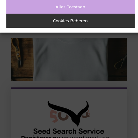
Op warme dagen merk je het snel:
Alles Toestaan
een standaard T-shirt kan klam
worden, aan je rug plakken en er na
een paar uur minder fris uitzien. Dat
Cookies Beheren
gebeurt onderweg, op kantoor of
tijdens een zomerse