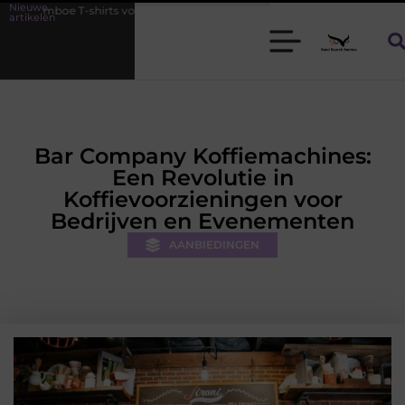
Nieuwe
oor heren die koel blijven
De kracht van visuele contentmarketing
artikelen
Bar Company Koffiemachines:
Een Revolutie in
Koffievoorzieningen voor
Bedrijven en Evenementen
AANBIEDINGEN