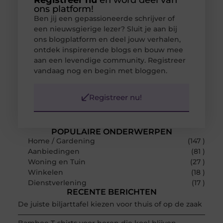
Registreer nu
en word deel van
ons platform!
Ben jij een gepassioneerde schrijver of
een nieuwsgierige lezer? Sluit je aan bij
ons blogplatform en deel jouw verhalen,
ontdek inspirerende blogs en bouw mee
aan een levendige community. Registreer
vandaag nog en begin met bloggen.
Registreer nu!
POPULAIRE ONDERWERPEN
Home / Gardening
(147 )
Aanbiedingen
(81 )
Woning en Tuin
(27 )
Winkelen
(18 )
Dienstverlening
(17 )
RECENTE BERICHTEN
De juiste biljarttafel kiezen voor thuis of op de zaak
Bamboe T-shirts voor heren die koel blijven