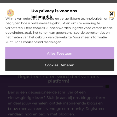
Uw privacy is voor ons
belangrijk
Wij maken gebruik van cookies en vergelijkbare technologieën om te
begrijpen hoe u onze website gebruikt en om uw ervaring te
verbeteren. Deze cookies kunnen worden ingezet voor verschillende
doeleinden, zoals het tonen van gepersonaliseerde advertenties en
het meten van het gebruik van de website. Voor meer informatie
kunt u ons cookiebeleid raadplegen.
Alles Toestaan
Cookies Beheren
Registreer nu en word deel van ons
platform!
Ben jij een gepassioneerde schrijver of een
nieuwsgierige lezer? Sluit je aan bij ons blogplatform
en deel jouw verhalen, ontdek inspirerende blogs en
bouw mee aan een levendige community. Registreer
vandaag nog en begin met bloggen.