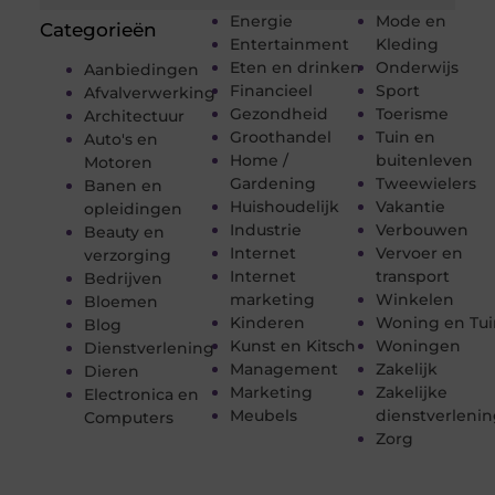
Energie
Mode en
Categorieën
Entertainment
Kleding
Eten en drinken
Onderwijs
Aanbiedingen
Financieel
Sport
Afvalverwerking
Gezondheid
Toerisme
Architectuur
Groothandel
Tuin en
Auto's en
Home /
buitenleven
Motoren
Gardening
Tweewielers
Banen en
Huishoudelijk
Vakantie
opleidingen
Industrie
Verbouwen
Beauty en
Internet
Vervoer en
verzorging
Internet
transport
Bedrijven
marketing
Winkelen
Bloemen
Kinderen
Woning en Tui
Blog
Kunst en Kitsch
Woningen
Dienstverlening
Management
Zakelijk
Dieren
Marketing
Zakelijke
Electronica en
Meubels
dienstverleni
Computers
Zorg