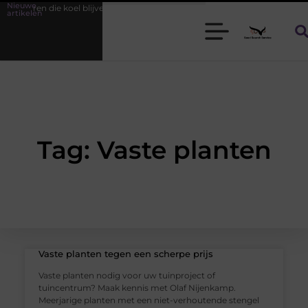
Nieuwe
r heren die koel blijven
Bamboe T-shirts voor heren die koel blijven
artikelen
Tag: Vaste planten
Vaste planten tegen een scherpe prijs
Vaste planten nodig voor uw tuinproject of
tuincentrum? Maak kennis met Olaf Nijenkamp.
Meerjarige planten met een niet-verhoutende stengel