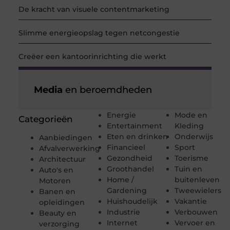
De kracht van visuele contentmarketing
Slimme energieopslag tegen netcongestie
Creëer een kantoorinrichting die werkt
Media
en beroemdheden
Energie
Mode en
Categorieën
Entertainment
Kleding
Eten en drinken
Onderwijs
Aanbiedingen
Financieel
Sport
Afvalverwerking
Gezondheid
Toerisme
Architectuur
Groothandel
Tuin en
Auto's en
Home /
buitenleven
Motoren
Gardening
Tweewielers
Banen en
Huishoudelijk
Vakantie
opleidingen
Industrie
Verbouwen
Beauty en
Internet
Vervoer en
verzorging