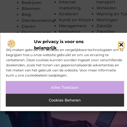
Internet
transport
Bedrijven
marketing
Winkelen
Bloemen
Kinderen
Woning en Tui
Blog
Kunst en Kitsch
Woningen
Dienstverlening
Management
Zakelijk
Dieren
Marketing
Zakelijke
Electronica en
Meubels
dienstverleni
Computers
Uw privacy is voor ons
Zorg
belangrijk
Wij maken gebruik van cookies en vergelijkbare technologieën om te
begrijpen hoe u onze website gebruikt en om uw ervaring te
verbeteren. Deze cookies kunnen worden ingezet voor verschillende
doeleinden, zoals het tonen van gepersonaliseerde advertenties en
het meten van het gebruik van de website. Voor meer informatie
kunt u ons cookiebeleid raadplegen.
Alles Toestaan
Cookies Beheren