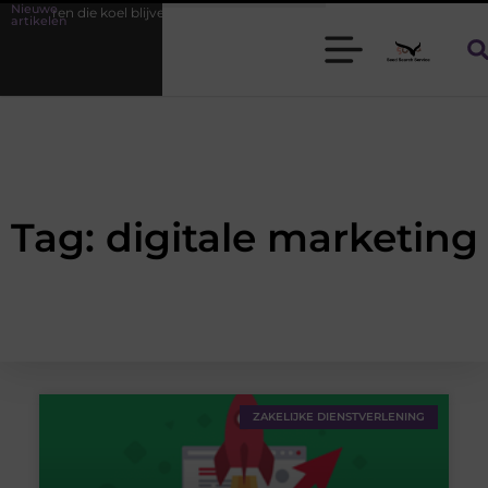
Nieuwe
 heren die koel blijven
Bamboe T-shirts voor heren die koel blijven
artikelen
Tag: digitale marketing
ZAKELIJKE DIENSTVERLENING