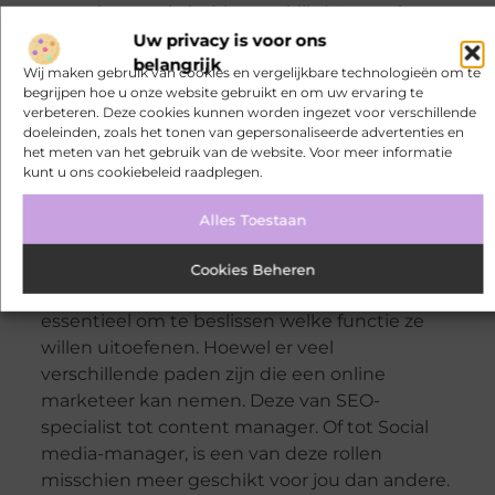
een advertentie hebben geklikt). Maar niet
van welke persoon/personen die hebben
Uw privacy is voor ons
belangrijk
geklikt daadwerkelijk een aankoop heeft
Wij maken gebruik van cookies en vergelijkbare technologieën om te
gedaan bij uw bedrijf daarna.
begrijpen hoe u onze website gebruikt en om uw ervaring te
verbeteren. Deze cookies kunnen worden ingezet voor verschillende
doeleinden, zoals het tonen van gepersonaliseerde advertenties en
het meten van het gebruik van de website. Voor meer informatie
kunt u ons cookiebeleid raadplegen.
Beste tools in digitale
marketing
Alles Toestaan
Voor digitale marketeers die een carrière in
Cookies Beheren
online marketing willen opbouwen, is het
essentieel om te beslissen welke functie ze
willen uitoefenen. Hoewel er veel
verschillende paden zijn die een online
marketeer kan nemen. Deze van SEO-
specialist tot content manager. Of tot Social
media-manager, is een van deze rollen
misschien meer geschikt voor jou dan andere.