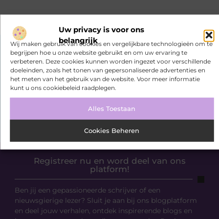
Uw privacy is voor ons
belangrijk
Wij maken gebruik van cookies en vergelijkbare technologieën om te
begrijpen hoe u onze website gebruikt en om uw ervaring te
verbeteren. Deze cookies kunnen worden ingezet voor verschillende
doeleinden, zoals het tonen van gepersonaliseerde advertenties en
het meten van het gebruik van de website. Voor meer informatie
kunt u ons cookiebeleid raadplegen.
Alles Toestaan
Cookies Beheren
Registreer nu en word deel van ons
platform!
Ben jij een gepassioneerde schrijver of een
nieuwsgierige lezer? Sluit je aan bij ons blogplatform
en deel jouw verhalen, ontdek inspirerende blogs en