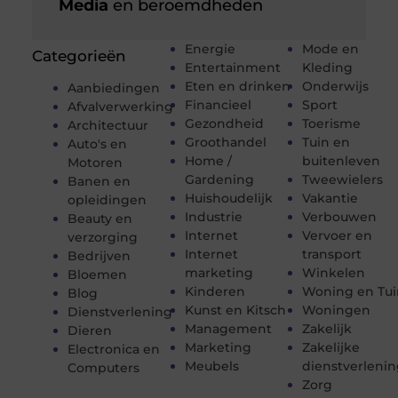
Media
en beroemdheden
Energie
Mode en
Categorieën
Entertainment
Kleding
Eten en drinken
Onderwijs
Aanbiedingen
Financieel
Sport
Afvalverwerking
Gezondheid
Toerisme
Architectuur
Groothandel
Tuin en
Auto's en
Home /
buitenleven
Motoren
Gardening
Tweewielers
Banen en
Huishoudelijk
Vakantie
opleidingen
Industrie
Verbouwen
Beauty en
Internet
Vervoer en
verzorging
Internet
transport
Bedrijven
marketing
Winkelen
Bloemen
Kinderen
Woning en Tui
Blog
Kunst en Kitsch
Woningen
Dienstverlening
Management
Zakelijk
Dieren
Marketing
Zakelijke
Electronica en
Meubels
dienstverleni
Computers
Zorg