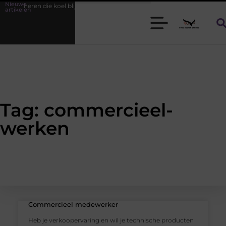
Nieuwe
oor heren die koel blijven
Bamboe T-shirts voor heren die koel blijve
artikelen
Tag: commercieel-
werken
Commercieel medewerker
Heb je verkoopervaring en wil je technische producten