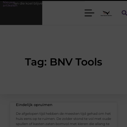
Nieuwe
 heren die koel blijven
Bamboe T-shirts voor heren die koel blijven
artikelen
Tag: BNV Tools
Eindelijk opruimen
De afgelopen tijd hebben de meesten tijd gehad om het
huis eens op te ruimen. De zolder stond te vol met oude
spullen of kasten zaten bomvol met kleren die allang te