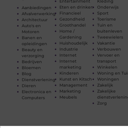
Entertainment
Kleding
Eten en drinken
Onderwijs
Aanbiedingen
Financieel
Sport
Afvalverwerking
Gezondheid
Toerisme
Architectuur
Groothandel
Tuin en
Auto's en
Home /
buitenleven
Motoren
Gardening
Tweewielers
Banen en
Huishoudelijk
Vakantie
opleidingen
Industrie
Verbouwen
Beauty en
Internet
Vervoer en
verzorging
Internet
transport
Bedrijven
marketing
Winkelen
Bloemen
Kinderen
Woning en Tui
Blog
Kunst en Kitsch
Woningen
Dienstverlening
Management
Zakelijk
Dieren
Marketing
Zakelijke
Electronica en
Meubels
dienstverleni
Computers
Zorg