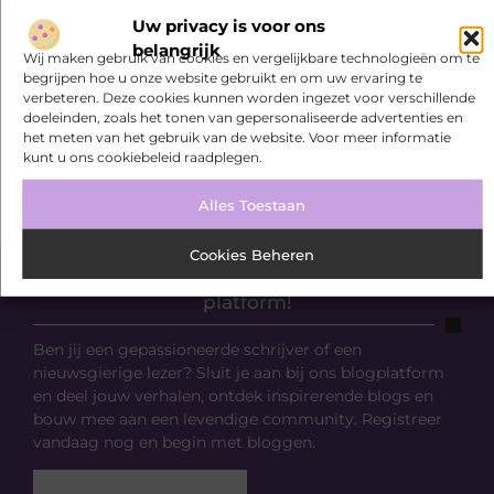
Uw privacy is voor ons
belangrijk
Wij maken gebruik van cookies en vergelijkbare technologieën om te
begrijpen hoe u onze website gebruikt en om uw ervaring te
verbeteren. Deze cookies kunnen worden ingezet voor verschillende
doeleinden, zoals het tonen van gepersonaliseerde advertenties en
het meten van het gebruik van de website. Voor meer informatie
kunt u ons cookiebeleid raadplegen.
Alles Toestaan
Cookies Beheren
Registreer nu en word deel van ons
platform!
Ben jij een gepassioneerde schrijver of een
nieuwsgierige lezer? Sluit je aan bij ons blogplatform
en deel jouw verhalen, ontdek inspirerende blogs en
bouw mee aan een levendige community. Registreer
vandaag nog en begin met bloggen.