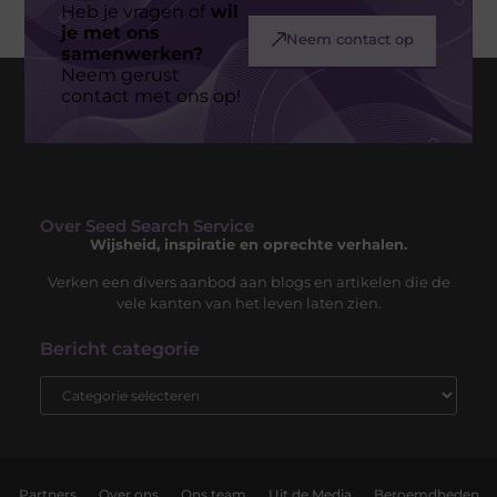
Heb je vragen of
wil
je met ons
Neem contact op
samenwerken?
Neem gerust
contact met ons op!
Over Seed Search Service
Wijsheid, inspiratie en oprechte verhalen.
Verken een divers aanbod aan blogs en artikelen die de
vele kanten van het leven laten zien.
Bericht categorie
Partners
Over ons
Ons team
Uit de Media
Beroemdheden