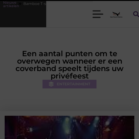
Nieuwe
T-shirts voor heren die koel blijven
De kracht van visuele contentm
artikelen
Een aantal punten om te
overwegen wanneer er een
coverband speelt tijdens uw
privéfeest
ENTERTAINMENT