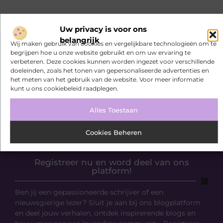
Uw privacy is voor ons
belangrijk
Wij maken gebruik van cookies en vergelijkbare technologieën om te
begrijpen hoe u onze website gebruikt en om uw ervaring te
verbeteren. Deze cookies kunnen worden ingezet voor verschillende
doeleinden, zoals het tonen van gepersonaliseerde advertenties en
het meten van het gebruik van de website. Voor meer informatie
kunt u ons cookiebeleid raadplegen.
Alles Toestaan
Cookies Beheren
Registreer nu en word deel van ons
platform!
Ben jij een gepassioneerde schrijver of een
nieuwsgierige lezer? Sluit je aan bij ons blogplatform
en deel jouw verhalen, ontdek inspirerende blogs en