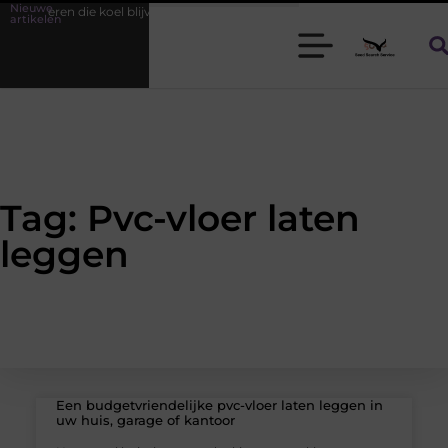
Nieuwe
or heren die koel blijven
Bamboe T-shirts voor heren die koel blijven
artikelen
Tag: Pvc-vloer laten
leggen
Een budgetvriendelijke pvc-vloer laten leggen in
uw huis, garage of kantoor