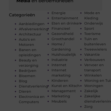
Media
en beroemdheden
Energie
Mode en
Categorieën
Entertainment
Kleding
Eten en drinken
Onderwijs
Aanbiedingen
Financieel
Sport
Afvalverwerking
Gezondheid
Toerisme
Architectuur
Groothandel
Tuin en
Auto's en
Home /
buitenleven
Motoren
Gardening
Tweewielers
Banen en
Huishoudelijk
Vakantie
opleidingen
Industrie
Verbouwen
Beauty en
Internet
Vervoer en
verzorging
Internet
transport
Bedrijven
marketing
Winkelen
Bloemen
Kinderen
Woning en Tui
Blog
Kunst en Kitsch
Woningen
Dienstverlening
Management
Zakelijk
Dieren
Marketing
Zakelijke
Electronica en
Meubels
dienstverleni
Computers
Zorg