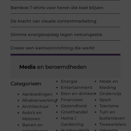
Bamboe T-shirts voor heren die koel blijven
De kracht van visuele contentmarketing
Slimme energieopslag tegen netcongestie
Creëer een kantoorinrichting die werkt
Media
en beroemdheden
Energie
Mode en
Categorieën
Entertainment
Kleding
Eten en drinken
Onderwijs
Aanbiedingen
Financieel
Sport
Afvalverwerking
Gezondheid
Toerisme
Architectuur
Groothandel
Tuin en
Auto's en
Home /
buitenleven
Motoren
Gardening
Tweewielers
Banen en
Huishoudelijk
Vakantie