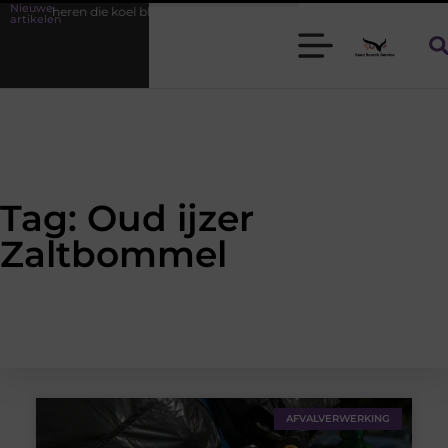
Nieuwe
oor heren die koel blijven
Bamboe T-shirts voor heren die koel blijve
artikelen
Tag: Oud ijzer
Zaltbommel
AFVALVERWERKING