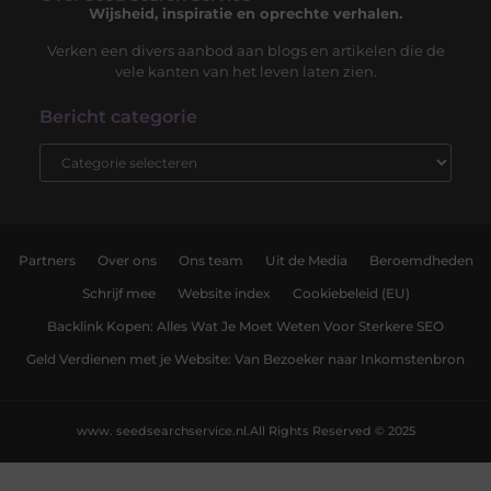
Wijsheid, inspiratie en oprechte verhalen.
Verken een divers aanbod aan blogs en artikelen die de
vele kanten van het leven laten zien.
Bericht categorie
Partners
Over ons
Ons team
Uit de Media
Beroemdheden
Schrijf mee
Website index
Cookiebeleid (EU)
Backlink Kopen: Alles Wat Je Moet Weten Voor Sterkere SEO
Geld Verdienen met je Website: Van Bezoeker naar Inkomstenbron
www. seedsearchservice.nl.
All Rights Reserved © 2025