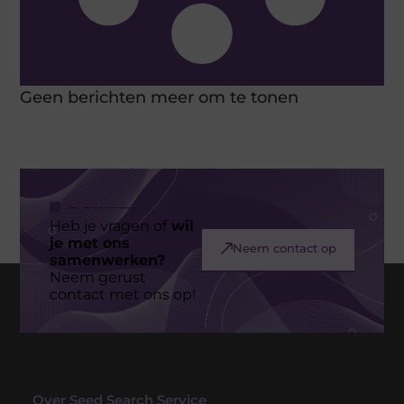
Geen berichten meer om te tonen
Heb je vragen of
wil
je met ons
Neem contact op
samenwerken?
Neem gerust
contact met ons op!
Over Seed Search Service