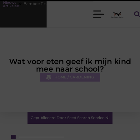
Nieuwe
e T-shirts voor heren die koel blijven
De kracht van visuele conten
artikelen
Wat voor eten geef ik mijn kind
mee naar school?
HOME / GARDENING
Gepubliceerd Door Seed Search Service.nl