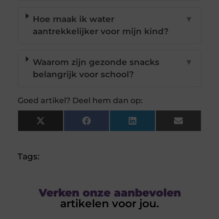
Hoe maak ik water
▼
aantrekkelijker voor mijn kind?
Waarom zijn gezonde snacks
▼
belangrijk voor school?
Goed artikel? Deel hem dan op:
X
Facebook
LinkedIn
Email
(Twitter)
Tags:
Verken onze aanbevolen
artikelen voor jou.