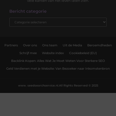
vele kanten van het leven laten zien.
Bericht categorie
Partners
Over ons
Ons team
Uit de Media
Beroemdheden
Schrijf mee
Website index
Cookiebeleid (EU)
Backlink Kopen: Alles Wat Je Moet Weten Voor Sterkere SEO
Geld Verdienen met je Website: Van Bezoeker naar Inkomstenbron
www. seedsearchservice.nl.
All Rights Reserved © 2025