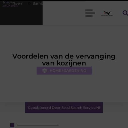
Nieuwe
Bamboe T-shirts voor heren die koel blijven
De kracht van visuel
artikelen
Voordelen van de vervanging
van kozijnen
HOME / GARDENING
Gepubliceerd Door Seed Search Service.nl