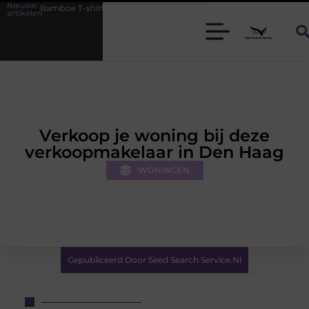
Nieuwe
-shirts voor heren die koel blijven
De kracht van visuele contentma
artikelen
Verkoop je woning bij deze
verkoopmakelaar in Den Haag
WONINGEN
Gepubliceerd Door Seed Search Service.nl