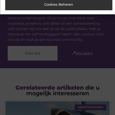
Seedsearchservice.nl
Cookies Beheren
Ivonnedekoning.nl is dé plek voor algemene blogs over
diverse onderwerpen. Of je nu op zoek bent naar
inspiratie, je kennis wilt delen of een samenwerking
wilt starten, bij ons ben je op de juiste plaats. Heb je
interesse om zelf te bloggen? Neem dan contact met
ons op en sluit je aan bij onze community.
Over ons
Ons team
Gerelateerde artikelen
die u
mogelijk interesseren
DIENSTVERLENING