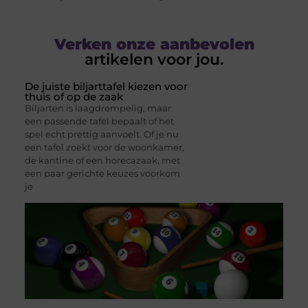
Verken onze aanbevolen
artikelen voor jou.
De juiste biljarttafel kiezen voor
thuis of op de zaak
Biljarten is laagdrempelig, maar
een passende tafel bepaalt of het
spel echt prettig aanvoelt. Of je nu
een tafel zoekt voor de woonkamer,
de kantine of een horecazaak, met
een paar gerichte keuzes voorkom
je