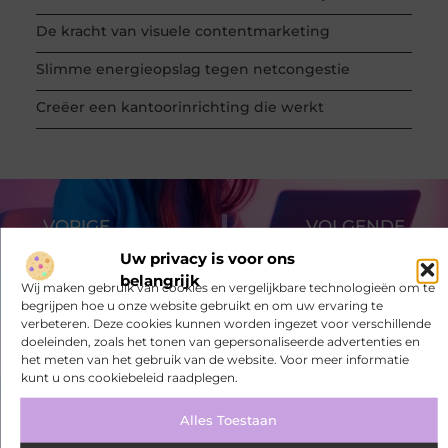
De kracht van visuele contentmarketing
Slimme energieopslag tegen netcongestie
Creëer een kantoorinrichting die werkt
VORIGE
VOLGENDE
De Vindazo-website is een portaal dat werkzoekenden meer dan 180 duizend vacatures biedt.
Veelgestelde vragen rondom opblaasbare bubbelbaden
Uw privacy is voor ons
belangrijk
Wij maken gebruik van cookies en vergelijkbare technologieën om te
begrijpen hoe u onze website gebruikt en om uw ervaring te
verbeteren. Deze cookies kunnen worden ingezet voor verschillende
doeleinden, zoals het tonen van gepersonaliseerde advertenties en
het meten van het gebruik van de website. Voor meer informatie
kunt u ons cookiebeleid raadplegen.
Alles Toestaan
Bekijk meer informatie over