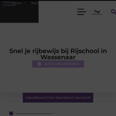
Nieuwe
Bamboe T-shirts voor heren die koel blijven
De kracht van visuele
artikelen
Snel je rijbewijs bij Rijschool in
Wassenaar
AUTO'S EN MOTOREN
Gepubliceerd Door Seed Search Service.nl