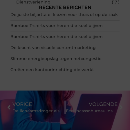
Dienstverlening
(17 )
RECENTE BERICHTEN
De juiste biljarttafel kiezen voor thuis of op de zaak
Bamboe T-shirts voor heren die koel blijven
Bamboe T-shirts voor heren die koel blijven
De kracht van visuele contentmarketing
Slimme energieopslag tegen netcongestie
Creëer een kantoorinrichting die werkt
VORIGE
VOLGENDE
De lichaamsdroger als badkamerhulpmiddel voor ouderen
Een incassobureau inschakelen voor debiteuren