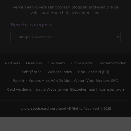
Verken een divers aanbod aan blogs en artikelen die de
vele kanten van het leven laten zien.
Bericht categorie
Partners
Over ons
Ons team
Uit de Media
Beroemdheden
Schrijf mee
Website index
Cookiebeleid (EU)
Backlink Kopen: Alles Wat Je Moet Weten Voor Sterkere SEO
Geld Verdienen met je Website: Van Bezoeker naar Inkomstenbron
www. seedsearchservice.nl.
All Rights Reserved © 2025