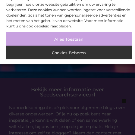
begrijpen hoe u onze website gebruikt en om uw ervaring te
verbeteren. Deze cookies kunnen worden ingezet voor verschillende
doeleinden, zoals het tonen van gepersonaliseerde advertenties en
het meten van het gebruik van de website. Voor meer informatie
VORIGE
VOLGENDE
kunt u ons cookiebeleid raadplegen.
Gran Canaria, één van Europa’s populairste vakantiebestemmingen
Tips om het schilderwerk te onderhouden
Alles Toestaan
Cookies Beheren
Bekijk meer informatie over
Seedsearchservice.nl
Ivonnedekoning.nl is dé plek voor algemene blogs over
diverse onderwerpen. Of je nu op zoek bent naar
inspiratie, je kennis wilt delen of een samenwerking
wilt starten, bij ons ben je op de juiste plaats. Heb je
interesse om zelf te bloggen? Neem dan contact met