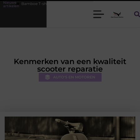
Nieuwe
T-shirts voor heren die koel blijven
De kracht van visuele contentma
artikelen
Kenmerken van een kwaliteit
scooter reparatie
AUTO'S EN MOTOREN