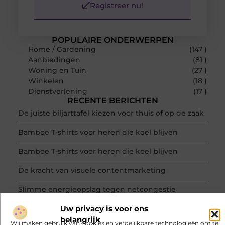
Registreer nu!
POPULAIRE ONDERWERPEN
Home / Gardening
(147 )
Aanbiedingen
(81 )
Woning en Tuin
(27 )
Winkelen
(18 )
Dienstverlening
(17 )
RECENTE BERICHTEN
De juiste biljarttafel kiezen voor thuis of op de zaak
Bamboe T-shirts voor heren die koel blijven
Bamboe T-shirts voor heren die koel blijven
De kracht van visuele contentmarketing
Slimme energieopslag tegen netcongestie
Creëer een kantoorinrichting die werkt
Uw privacy is voor ons
belangrijk
Wij maken gebruik van cookies en vergelijkbare technologieën om te