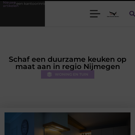
Nieuwe
De juiste biljarttafel kiezen voor thuis of op de zaak
Bamboe T-shirts
artikelen
Schaf een duurzame keuken op
maat aan in regio Nijmegen
WONING EN TUIN