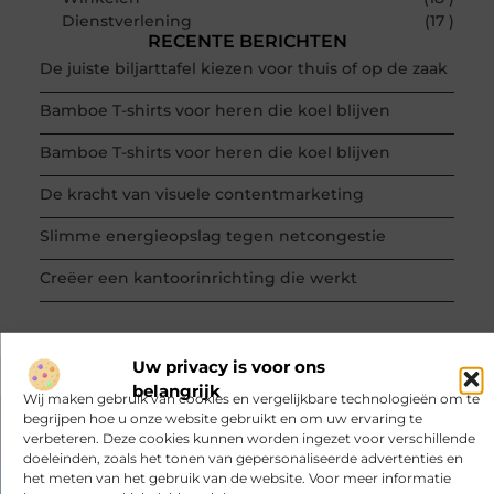
Dienstverlening
(17 )
RECENTE BERICHTEN
De juiste biljarttafel kiezen voor thuis of op de zaak
Bamboe T-shirts voor heren die koel blijven
Bamboe T-shirts voor heren die koel blijven
De kracht van visuele contentmarketing
Slimme energieopslag tegen netcongestie
Creëer een kantoorinrichting die werkt
Uw privacy is voor ons
belangrijk
Wij maken gebruik van cookies en vergelijkbare technologieën om te
VORIGE
VOLGENDE
begrijpen hoe u onze website gebruikt en om uw ervaring te
Een mantelzorgwoning kopen van een betrouwbare partner
Een aantal punten om te overwegen wanneer er een coverband speelt tijdens uw privéfeest
verbeteren. Deze cookies kunnen worden ingezet voor verschillende
doeleinden, zoals het tonen van gepersonaliseerde advertenties en
het meten van het gebruik van de website. Voor meer informatie