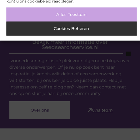
kunt u ons cookiebeleid raadplegen.
Alles Toestaan
Cookies Beheren
Bekijk meer informatie over
Seedsearchservice.nl
Ivonnedekoning.nl is dé plek voor algemene blogs over
diverse onderwerpen. Of je nu op zoek bent naar
inspiratie, je kennis wilt delen of een samenwerking
wilt starten, bij ons ben je op de juiste plaats. Heb je
interesse om zelf te bloggen? Neem dan contact met
ons op en sluit je aan bij onze community.
Over ons
Ons team