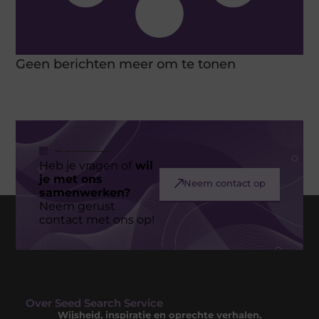
Geen berichten meer om te tonen
Heb je vragen of
wil
je met ons
Neem contact op
samenwerken?
Neem gerust
contact met ons op!
Over Seed Search Service
Wijsheid, inspiratie en oprechte verhalen.