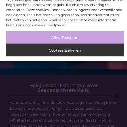
begrijpen hoe u onze website gebruikt en om uw ervaring te
verbeteren. Deze cookies kunnen worden ingezet voor verschillende
doeleinden, zoals het tonen van gepersonaliseerde advertenties en
het meten van het gebruik van de website. Voor meer informatie
VORIGE
VOLGENDE
kunt u ons cookiebeleid raadplegen.
Kartonnen dozen, een niet weg te denken product
Grote kunstplanten kopen? Zoek niet verder!
Alles Toestaan
Cookies Beheren
Bekijk meer informatie over
Seedsearchservice.nl
Ivonnedekoning.nl is dé plek voor algemene blogs over
diverse onderwerpen. Of je nu op zoek bent naar
inspiratie, je kennis wilt delen of een samenwerking
wilt starten, bij ons ben je op de juiste plaats. Heb je
interesse om zelf te bloggen? Neem dan contact met