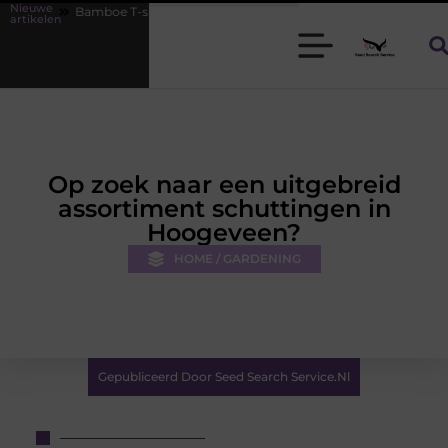
Nieuwe
e T-shirts voor heren die koel blijven
De kracht van visuele conten
artikelen
Op zoek naar een uitgebreid
assortiment schuttingen in
Hoogeveen?
HOME / GARDENING
Gepubliceerd Door Seed Search Service.nl