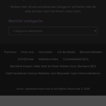
Verken een divers aanbod aan blogs en artikelen die de
vele kanten van het leven laten zien.
Bericht categorie
Partners
Over ons
Ons team
Uit de Media
Beroemdheden
Schrijf mee
Website index
Cookiebeleid (EU)
Backlink Kopen: Alles Wat Je Moet Weten Voor Sterkere SEO
Geld Verdienen met je Website: Van Bezoeker naar Inkomstenbron
www. seedsearchservice.nl.
All Rights Reserved © 2025