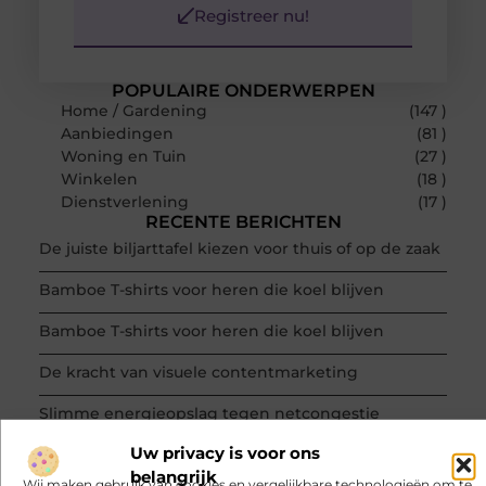
Registreer nu!
POPULAIRE ONDERWERPEN
Home / Gardening
(147 )
Aanbiedingen
(81 )
Woning en Tuin
(27 )
Winkelen
(18 )
Dienstverlening
(17 )
RECENTE BERICHTEN
De juiste biljarttafel kiezen voor thuis of op de zaak
Bamboe T-shirts voor heren die koel blijven
Bamboe T-shirts voor heren die koel blijven
De kracht van visuele contentmarketing
Slimme energieopslag tegen netcongestie
Uw privacy is voor ons
Creëer een kantoorinrichting die werkt
belangrijk
Wij maken gebruik van cookies en vergelijkbare technologieën om te