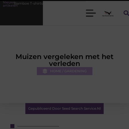
Nieuwe
shirts voor heren die koel blijven
De kracht van visuele contentmar
artikelen
Muizen vergeleken met het
verleden
HOME / GARDENING
Gepubliceerd Door Seed Search Service.nl