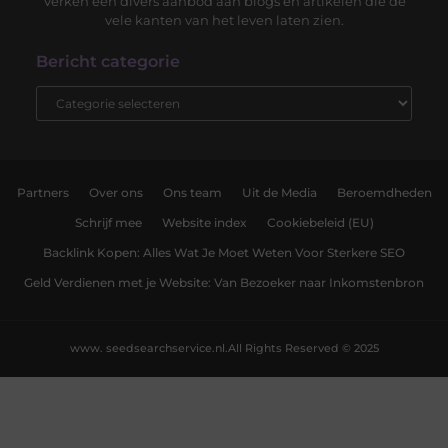
Verken een divers aanbod aan blogs en artikelen die de
vele kanten van het leven laten zien.
Bericht categorie
Partners
Over ons
Ons team
Uit de Media
Beroemdheden
Schrijf mee
Website index
Cookiebeleid (EU)
Backlink Kopen: Alles Wat Je Moet Weten Voor Sterkere SEO
Geld Verdienen met je Website: Van Bezoeker naar Inkomstenbron
www. seedsearchservice.nl.
All Rights Reserved © 2025