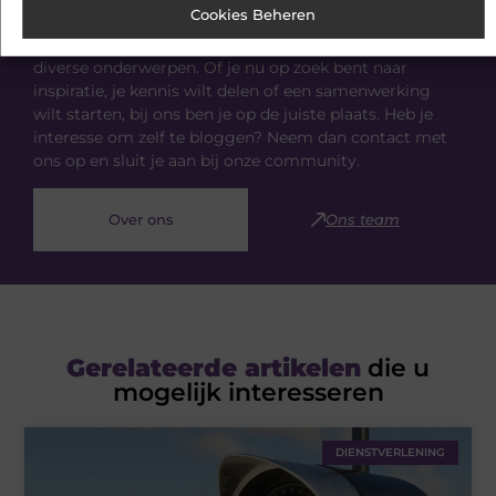
Cookies Beheren
Ivonnedekoning.nl is dé plek voor algemene blogs over
diverse onderwerpen. Of je nu op zoek bent naar
inspiratie, je kennis wilt delen of een samenwerking
wilt starten, bij ons ben je op de juiste plaats. Heb je
interesse om zelf te bloggen? Neem dan contact met
ons op en sluit je aan bij onze community.
Over ons
Ons team
Gerelateerde artikelen
die u
mogelijk interesseren
DIENSTVERLENING