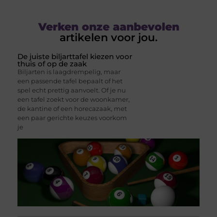
Verken onze aanbevolen
artikelen voor jou.
De juiste biljarttafel kiezen voor
thuis of op de zaak
Biljarten is laagdrempelig, maar
een passende tafel bepaalt of het
spel echt prettig aanvoelt. Of je nu
een tafel zoekt voor de woonkamer,
de kantine of een horecazaak, met
een paar gerichte keuzes voorkom
je