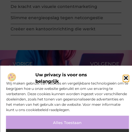
De kracht van visuele contentmarketing
Slimme energieopslag tegen netcongestie
Creëer een kantoorinrichting die werkt
VORIGE
VOLGENDE
Schade aan de nokvorst
Echt lekker slapen doet u op een Pullman boxspring
Uw privacy is voor ons
belangrijk
Wij maken gebruik van cookies en vergelijkbare technologieën om te
begrijpen hoe u onze website gebruikt en om uw ervaring te
verbeteren. Deze cookies kunnen worden ingezet voor verschillende
doeleinden, zoals het tonen van gepersonaliseerde advertenties en
het meten van het gebruik van de website. Voor meer informatie
kunt u ons cookiebeleid raadplegen.
Alles Toestaan
Bekijk meer informatie over
Seedsearchservice.nl