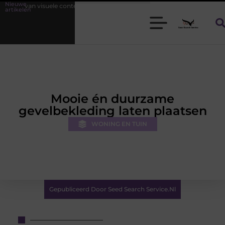
Nieuwe
ele contentmarketing
Slimme energieopslag tegen netcongestie
artikelen
Mooie én duurzame
gevelbekleding laten plaatsen
WONING EN TUIN
Gepubliceerd Door Seed Search Service.nl