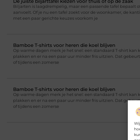
De juiste biljarttafel kiezen voor thuis of op de zaak
Biljarten is laagdrempelig, maar een passende tafel bepaalt of
aanvoelt. Of je nu een tafel zoekt voor de woonkamer, de kant
met een paar gerichte keuzes voorkom je
Bamboe T-shirts voor heren die koel blijven
Op warme dagen merk je het snel: een standaard T-shirt kan 
plakken en er na een paar uur minder fris uitzien. Dat gebeu
of tijdens een zomerse
Bamboe T-shirts voor heren die koel blijven
Op warme dagen merk je het snel: een standaard T-shirt kan 
plakken en er na een paar uur minder fris uitzien. Dat gebeu
of tijdens een zomerse
Wij
hoe
kun