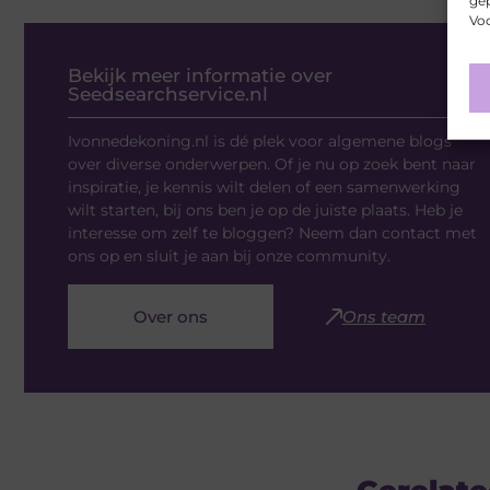
gep
Voo
Bekijk meer informatie over
Seedsearchservice.nl
Ivonnedekoning.nl is dé plek voor algemene blogs
over diverse onderwerpen. Of je nu op zoek bent naar
inspiratie, je kennis wilt delen of een samenwerking
wilt starten, bij ons ben je op de juiste plaats. Heb je
interesse om zelf te bloggen? Neem dan contact met
ons op en sluit je aan bij onze community.
Over ons
Ons team