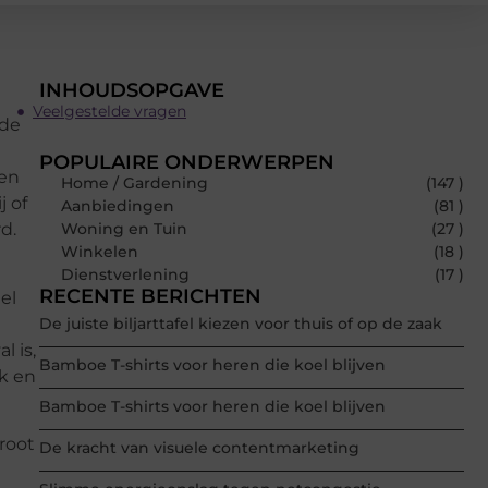
INHOUDSOPGAVE
Veelgestelde vragen
 de
POPULAIRE ONDERWERPEN
men
Home / Gardening
(147 )
j of
Aanbiedingen
(81 )
d.
Woning en Tuin
(27 )
Winkelen
(18 )
Dienstverlening
(17 )
RECENTE BERICHTEN
el
De juiste biljarttafel kiezen voor thuis of op de zaak
l is,
Bamboe T-shirts voor heren die koel blijven
k en
Bamboe T-shirts voor heren die koel blijven
groot
De kracht van visuele contentmarketing