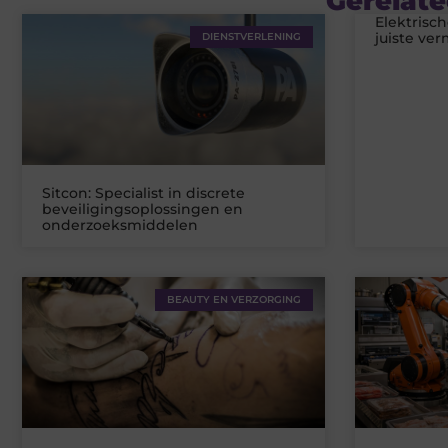
Gerelate
Elektrisc
juiste ve
DIENSTVERLENING
Sitcon: Specialist in discrete
beveiligingsoplossingen en
onderzoeksmiddelen
BEAUTY EN VERZORGING