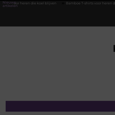
Nieuwe
n die koel blijven
Bamboe T-shirts voor heren die koel blijven
artikelen