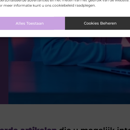
ersonaliseerde advertenties en het meten van het gebruik van de website.
r meer informatie kunt u ons cookiebeleid raadplegen.
VORIGE
Alles Toestaan
Cookies Beheren
De juiste maat tegels voor uw ruimte!