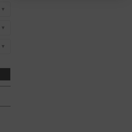
▼
▼
▼