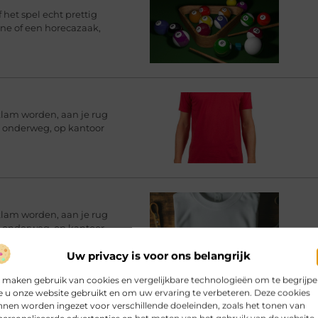
 het spel echt prettig
ine of een horecazaak,
klam worden, aan je rug
rt onderweg, op kantoor
klam worden, aan je rug
rt onderweg, op kantoor
Uw privacy is voor ons belangrijk
 maken gebruik van cookies en vergelijkbare technologieën om te begrijp
 u onze website gebruikt en om uw ervaring te verbeteren. Deze cookies
nen worden ingezet voor verschillende doeleinden, zoals het tonen van