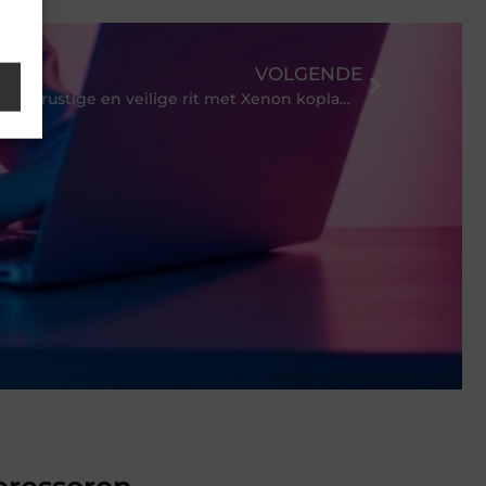
VOLGENDE
Een rustige en veilige rit met Xenon koplampen