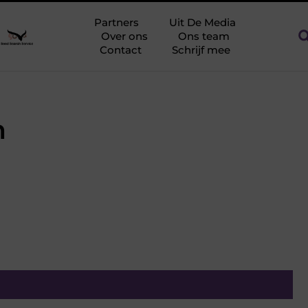
lag tegen netcongestie
Creëer een kantoorinrichting die werk
Partners
Uit De Media
Over ons
Ons team
Contact
Schrijf mee
n