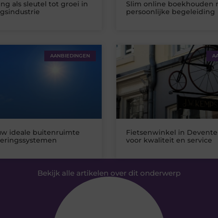
ng als sleutel tot groei in
Slim online boekhouden
gsindustrie
persoonlijke begeleiding
AANBIEDINGEN
A
uw ideale buitenruimte
Fietsenwinkel in Deventer
eringssystemen
voor kwaliteit en service
Bekijk alle artikelen over dit onderwerp