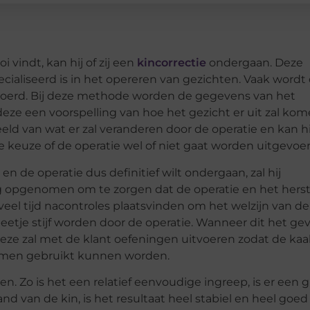
i vindt, kan hij of zij een
kincorrectie
ondergaan. Deze
cialiseerd is in het opereren van gezichten. Vaak wordt
voerd. Bij deze methode worden de gegevens van het
deze een voorspelling van hoe het gezicht er uit zal ko
eeld van wat er zal veranderen door de operatie en kan hi
 keuze of de operatie wel of niet gaat worden uitgevoer
 de operatie dus definitief wilt ondergaan, zal hij
g opgenomen om te zorgen dat de operatie en het herst
veel tijd nacontroles plaatsvinden om het welzijn van de
etje stijf worden door de operatie. Wanneer dit het geva
e zal met de klant oefeningen uitvoeren zodat de kaa
lemen gebruikt kunnen worden.
n. Zo is het een relatief eenvoudige ingreep, is er een 
d van de kin, is het resultaat heel stabiel en heel goed