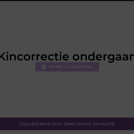
De kracht van visuele contentmarketing
Slimme energieops
Kincorrectie ondergaa
HOME / GARDENING
Gepubliceerd Door Seed Search Service.nl