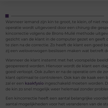
Wanneer iemand zijn kin te groot, te klein, of niet moo
operatie wordt uitgevoerd door een chirurg die gespe
kincorrectie volgens de Brons-Mulié methode uitge
gezicht van de klant in de computer gezet en geeft 
te zien na de correctie. Zo heeft de klant een goed b
zij een weloverwogen beslissen maken wat betreft de
Wanneer de klant instemt met het voorspelde beeld en
geopereerd worden. Hiervoor wordt de klant een da
goed verloopt. Ook zullen er na de operatie om de zo
klant optimaal te controleren. Ook kan de kaak een be
zal er een
kaakfysio
ingeschakeld moeten worden. Dez
de kin zo snel mogelijk weer helemaal zonder prob
Een kincorrectie heeft een aantal belangrijke voordele
aantal mogelijkheden voor het veranderen van de stan