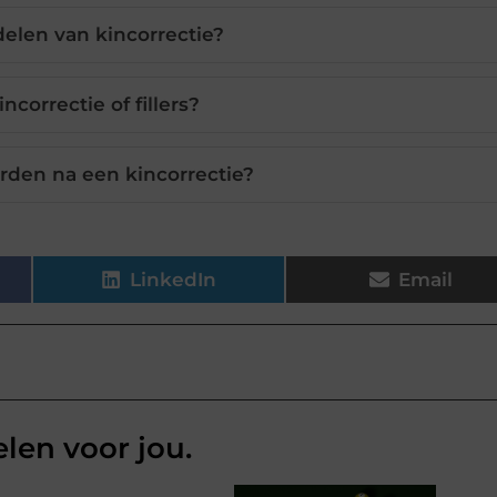
delen van kincorrectie?
incorrectie of fillers?
orden na een kincorrectie?
LinkedIn
Email
elen voor jou.