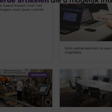
erde artikelen
die u mogelijk int
he haard kiezen met het
rmogen voor jouw ruimte
Slim samenkomen in een 
inspiratie
BEDRIJVEN