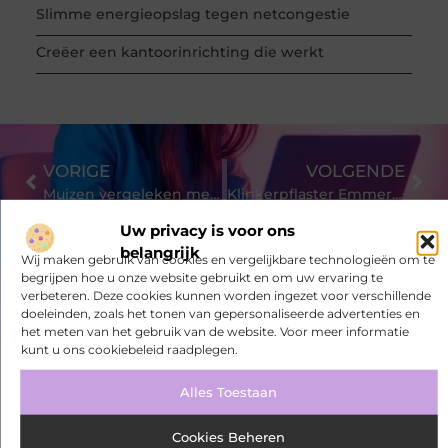
Slimme energieopslag tegen netcongestie
Creëer een kantoorinrichting die werkt
VORIGE
VOLGENDE
Muizen vergeleken met het verleden
Klinkerpflaster Emmerich
Uw privacy is voor ons
belangrijk
Wij maken gebruik van cookies en vergelijkbare technologieën om te
begrijpen hoe u onze website gebruikt en om uw ervaring te
verbeteren. Deze cookies kunnen worden ingezet voor verschillende
doeleinden, zoals het tonen van gepersonaliseerde advertenties en
het meten van het gebruik van de website. Voor meer informatie
kunt u ons cookiebeleid raadplegen.
Bekijk meer informatie over
Alles Toestaan
Seedsearchservice.nl
Cookies Beheren
Ivonnedekoning.nl is dé plek voor algemene blogs over