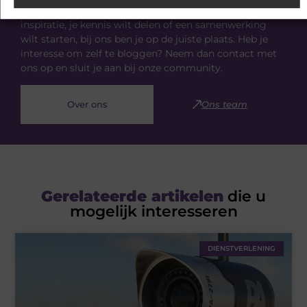
diverse onderwerpen. Of je nu op zoek bent naar
inspiratie, je kennis wilt delen of een samenwerking
wilt starten, bij ons ben je op de juiste plaats. Heb je
interesse om zelf te bloggen? Neem dan contact met
ons op en sluit je aan bij onze community.
Over ons
Ons team
Gerelateerde artikelen
die u
mogelijk interesseren
DIENSTVERLENING