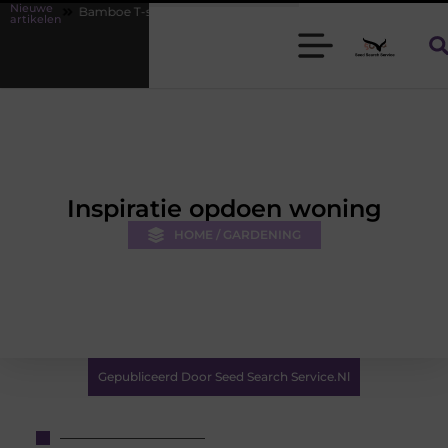
Nieuwe
oe T-shirts voor heren die koel blijven
De kracht van visuele conten
artikelen
Inspiratie opdoen woning
HOME / GARDENING
Gepubliceerd Door Seed Search Service.nl