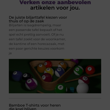
Verken onze aanbevolen
artikelen voor jou.
De juiste biljarttafel kiezen voor
thuis of op de zaak
Biljarten is laagdrempelig, maar
een passende tafel bepaalt of het
spel echt prettig aanvoelt. Of je nu
een tafel zoekt voor de woonkamer,
de kantine of een horecazaak, met
een paar gerichte keuzes voorkom
je
Bamboe T-shirts voor heren
die koel blijven