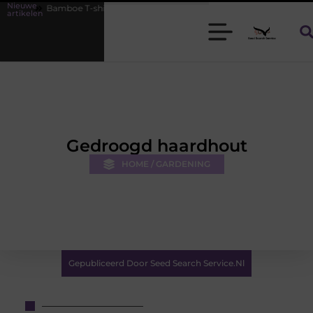
Nieuwe
 T-shirts voor heren die koel blijven
De kracht van visuele content
artikelen
Gedroogd haardhout
HOME / GARDENING
Gepubliceerd Door Seed Search Service.nl