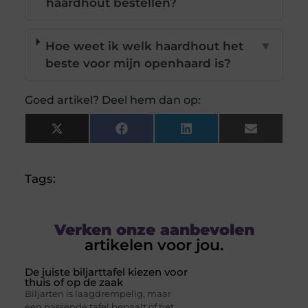
haardhout bestellen?
Hoe weet ik welk haardhout het
▼
beste voor mijn openhaard is?
Goed artikel? Deel hem dan op:
X
Facebook
LinkedIn
Email
(Twitter)
Tags:
Verken onze aanbevolen
artikelen voor jou.
De juiste biljarttafel kiezen voor
thuis of op de zaak
Biljarten is laagdrempelig, maar
een passende tafel bepaalt of het