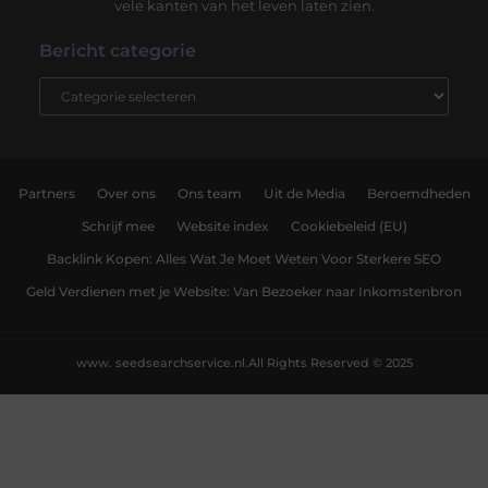
vele kanten van het leven laten zien.
Bericht categorie
Partners
Over ons
Ons team
Uit de Media
Beroemdheden
Schrijf mee
Website index
Cookiebeleid (EU)
Backlink Kopen: Alles Wat Je Moet Weten Voor Sterkere SEO
Geld Verdienen met je Website: Van Bezoeker naar Inkomstenbron
www. seedsearchservice.nl.
All Rights Reserved © 2025