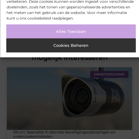
verbeteren. Deze cookies kunnen worden ingezet voor verschillende
doeleinden, zoals het tonen van gepersonaliseerde advertenties en
Over ons
Ons team
het meten van het gebruik van de website. Voor meer informatie
kunt u ons cookiebeleid raadplegen.
Alles Toestaan
Cookies Beheren
Gerelateerde artikelen
die u
mogelijk interesseren
DIENSTVERLENING
Sitcon: Specialist in discrete beveiligingsoplossingen en
onderzoeksmiddelen