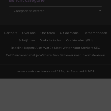
Bericht categorie
Partners
Over ons
Ons team
Uit de Media
Beroemdheden
Schrijf mee
Website index
Cookiebeleid (EU)
Backlink Kopen: Alles Wat Je Moet Weten Voor Sterkere SEO
Geld Verdienen met je Website: Van Bezoeker naar Inkomstenbron
www. seedsearchservice.nl.
All Rights Reserved © 2025