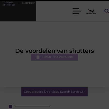
Nieuwe
mboe T-shirts voor heren die koel blijven
De kracht van visuele cont
artikelen
De voordelen van shutters
HOME / GARDENING
Gepubliceerd Door Seed Search Service.nl