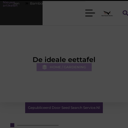
Nieuwe
amboe T-shirts voor heren die koel blijven
De kracht van visuele con
artikelen
De ideale eettafel
HOME / GARDENING
Gepubliceerd Door Seed Search Service.nl