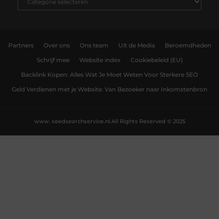
Partners
Over ons
Ons team
Uit de Media
Beroemdheden
Schrijf mee
Website index
Cookiebeleid (EU)
Backlink Kopen: Alles Wat Je Moet Weten Voor Sterkere SEO
Geld Verdienen met je Website: Van Bezoeker naar Inkomstenbron
www. seedsearchservice.nl.
All Rights Reserved © 2025