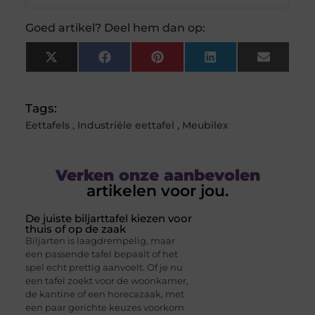
Goed artikel? Deel hem dan op:
X
Facebook
Pinterest
LinkedIn
Email
(Twitter)
Tags:
Eettafels
,
Industriële eettafel
,
Meubilex
Verken onze aanbevolen
artikelen voor jou.
De juiste biljarttafel kiezen voor
thuis of op de zaak
Biljarten is laagdrempelig, maar
een passende tafel bepaalt of het
spel echt prettig aanvoelt. Of je nu
een tafel zoekt voor de woonkamer,
de kantine of een horecazaak, met
een paar gerichte keuzes voorkom