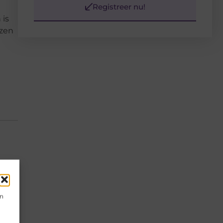
Registreer nu!
 is
jzen
▼
en
▼