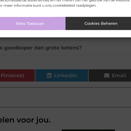
ersonaliseerde advertenties en het meten van het gebruik van de website.
r meer informatie kunt u ons cookiebeleid raadplegen.
ineprijzen in Delden vergelijken?
Alles Toestaan
Cookies Beheren
prijs dagelijks in Delden?
ons goedkoper dan grote ketens?
Pinterest
LinkedIn
Email
elen voor jou.