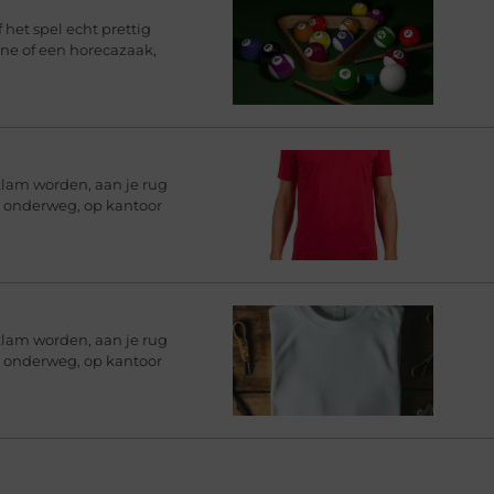
 het spel echt prettig
ine of een horecazaak,
klam worden, aan je rug
rt onderweg, op kantoor
klam worden, aan je rug
rt onderweg, op kantoor