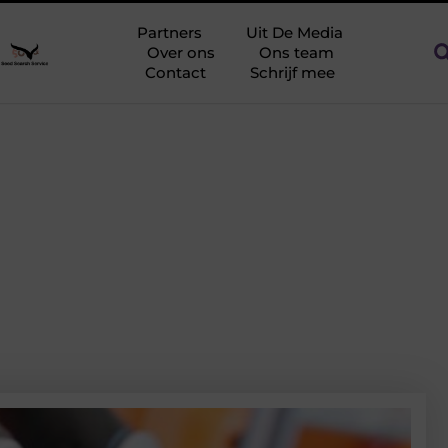
 tegen netcongestie
Creëer een kantoorinrichting die werkt
Partners
Uit De Media
Over ons
Ons team
Contact
Schrijf mee