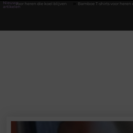
Nieuwe
ie koel blijven
Bamboe T-shirts voor heren die koel blijven
artikelen