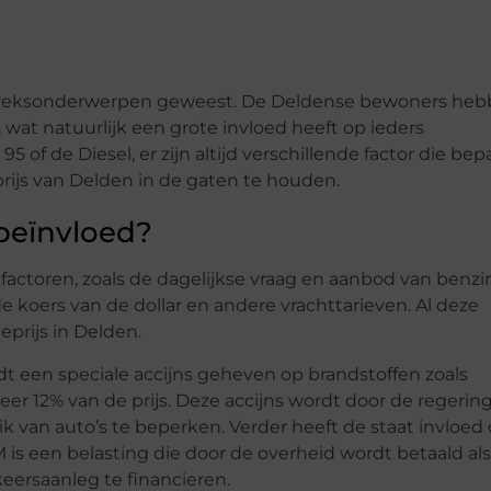
gespreksonderwerpen geweest. De Deldense bewoners he
n, wat natuurlijk een grote invloed heeft op ieders
of de Diesel, er zijn altijd verschillende factor die bep
rijs van Delden in de gaten te houden.
beïnvloed?
factoren, zoals de dagelijkse vraag en aanbod van benzi
de koers van de dollar en andere vrachttarieven. Al deze
eprijs in Delden.
dt een speciale accijns geheven op brandstoffen zoals
eer 12% van de prijs. Deze accijns wordt door de regerin
van auto’s te beperken. Verder heeft de staat invloed
is een belasting die door de overheid wordt betaald al
eersaanleg te financieren.