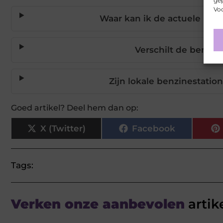
gep
Voo
Waar kan ik de actuele benz
Verschilt de benzine
Zijn lokale benzinestati
Goed artikel? Deel hem dan op:
X (Twitter)
Facebook
Tags:
Verken onze aanbevolen
artik