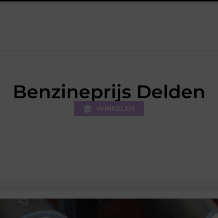
De kracht van visuele contentmarketing
Slimme energieopslag
Benzineprijs Delden
WINKELEN