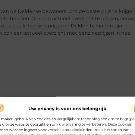
 van de Deldense bewoners. Om de beste prijs te krijgen
n te houden. Om een actueel overzicht te krijgen, verwi
r de actuele benzineprijzen in Delden te vinden zijn.
ook een actueel overzicht met benzineprijzen in heel
den de benzineprijs in Delden?
Uw privacy is voor ons belangrijk
 maken gebruik van cookies en vergelijkbare technologieën om te begrijp
 u onze website gebruikt en om uw ervaring te verbeteren. Deze cookies
ns op benzine in Nederland?
nen worden ingezet voor verschillende doeleinden, zoals het tonen van