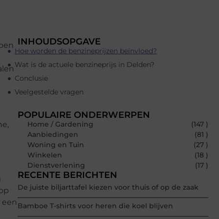
INHOUDSOPGAVE
bben
Hoe worden de benzineprijzen beïnvloed?
Wat is de actuele benzineprijs in Delden?
alen
Conclusie
Veelgestelde vragen
POPULAIRE ONDERWERPEN
ne,
Home / Gardening
(147 )
Aanbiedingen
(81 )
Woning en Tuin
(27 )
Winkelen
(18 )
Dienstverlening
(17 )
RECENTE BERICHTEN
g
De juiste biljarttafel kiezen voor thuis of op de zaak
 op
s een
Bamboe T-shirts voor heren die koel blijven