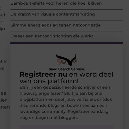
Bamboe T-shirts voor heren die koel blijven
t
De kracht van visuele contentmarketing
het
jde
Slimme energieopslag tegen netcongestie
ijn
Creëer een kantoorinrichting die werkt
t is
el
Registreer nu
en word deel
van ons platform!
n
Ben jij een gepassioneerde schrijver of een
heel
nieuwsgierige lezer? Sluit je aan bij ons
blogplatform en deel jouw verhalen, ontdek
ier
inspirerende blogs en bouw mee aan een
unnen
levendige community. Registreer vandaag
nog en begin met bloggen.