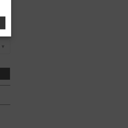
▼
▼
▼