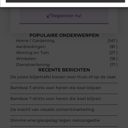
vandaag nog en begin met bloggen.
Registreer nu!
POPULAIRE ONDERWERPEN
Home / Gardening
(147 )
Aanbiedingen
(81 )
Woning en Tuin
(27 )
Winkelen
(18 )
Dienstverlening
(17 )
RECENTE BERICHTEN
De juiste biljarttafel kiezen voor thuis of op de zaak
Bamboe T-shirts voor heren die koel blijven
Bamboe T-shirts voor heren die koel blijven
De kracht van visuele contentmarketing
Slimme energieopslag tegen netcongestie