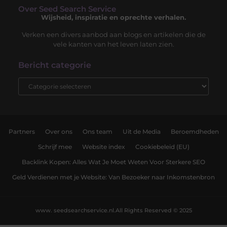
Over Seed Search Service
Wijsheid, inspiratie en oprechte verhalen.
Verken een divers aanbod aan blogs en artikelen die de
vele kanten van het leven laten zien.
Bericht categorie
Partners
Over ons
Ons team
Uit de Media
Beroemdheden
Schrijf mee
Website index
Cookiebeleid (EU)
Backlink Kopen: Alles Wat Je Moet Weten Voor Sterkere SEO
Geld Verdienen met je Website: Van Bezoeker naar Inkomstenbron
www. seedsearchservice.nl.
All Rights Reserved © 2025