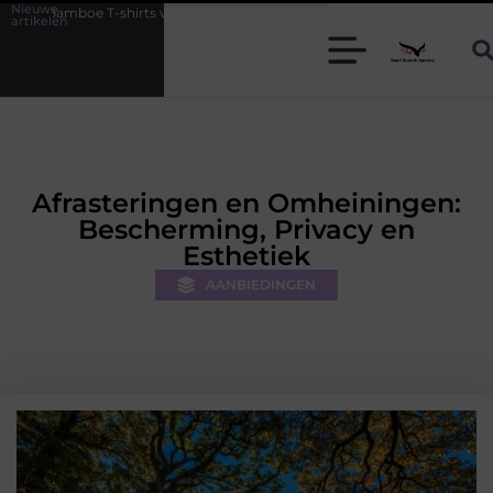
Nieuwe
s voor heren die koel blijven
De kracht van visuele contentmarketin
artikelen
Afrasteringen en Omheiningen:
Bescherming, Privacy en
Esthetiek
AANBIEDINGEN