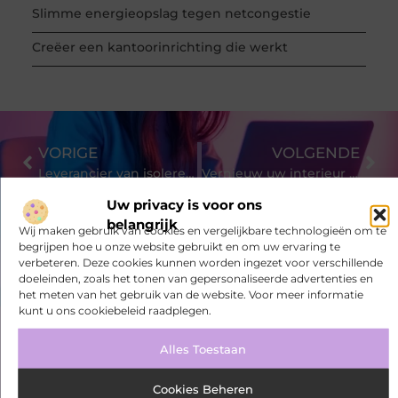
Slimme energieopslag tegen netcongestie
Creëer een kantoorinrichting die werkt
VORIGE
VOLGENDE
Leverancier van isolerende aluminium en kunststof kozijnen
Vernieuw uw interieur met goedkope eetkamerstoelen van topkwaliteit
Uw privacy is voor ons
belangrijk
Wij maken gebruik van cookies en vergelijkbare technologieën om te
begrijpen hoe u onze website gebruikt en om uw ervaring te
verbeteren. Deze cookies kunnen worden ingezet voor verschillende
doeleinden, zoals het tonen van gepersonaliseerde advertenties en
het meten van het gebruik van de website. Voor meer informatie
kunt u ons cookiebeleid raadplegen.
Bekijk meer informatie over
Alles Toestaan
Seedsearchservice.nl
Cookies Beheren
Ivonnedekoning.nl is dé plek voor algemene blogs over