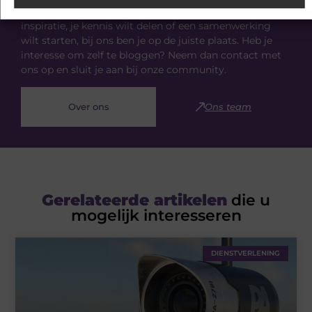
diverse onderwerpen. Of je nu op zoek bent naar
inspiratie, je kennis wilt delen of een samenwerking
wilt starten, bij ons ben je op de juiste plaats. Heb je
interesse om zelf te bloggen? Neem dan contact met
ons op en sluit je aan bij onze community.
Over ons
Ons team
Gerelateerde artikelen
die u
mogelijk interesseren
DIENSTVERLENING