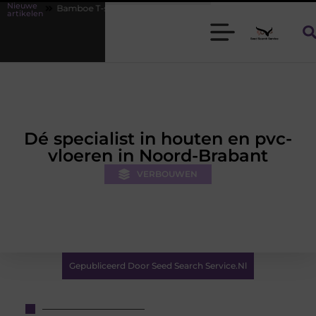
Nieuwe
oe T-shirts voor heren die koel blijven
De kracht van visuele conte
artikelen
Dé specialist in houten en pvc-
vloeren in Noord-Brabant
VERBOUWEN
Gepubliceerd Door Seed Search Service.nl