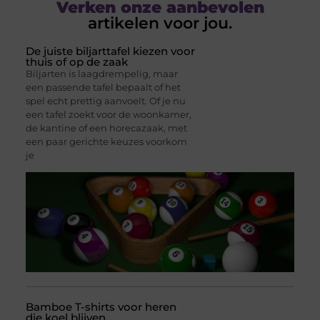
Verken onze aanbevolen
artikelen voor jou.
De juiste biljarttafel kiezen voor
thuis of op de zaak
Biljarten is laagdrempelig, maar
een passende tafel bepaalt of het
spel echt prettig aanvoelt. Of je nu
een tafel zoekt voor de woonkamer,
de kantine of een horecazaak, met
een paar gerichte keuzes voorkom
je
Bamboe T-shirts voor heren
die koel blijven