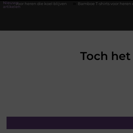
Nieuwe
en die koel blijven
Bamboe T-shirts voor heren die koel blijven
artikelen
Toch het