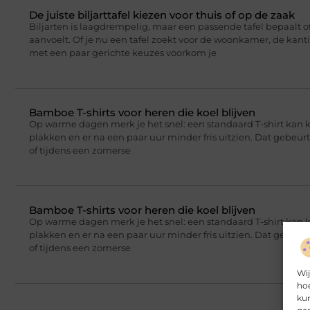
De juiste biljarttafel kiezen voor thuis of op de zaak
Biljarten is laagdrempelig, maar een passende tafel bepaalt of
aanvoelt. Of je nu een tafel zoekt voor de woonkamer, de kant
met een paar gerichte keuzes voorkom je
Bamboe T-shirts voor heren die koel blijven
Op warme dagen merk je het snel: een standaard T-shirt kan 
plakken en er na een paar uur minder fris uitzien. Dat gebeu
of tijdens een zomerse
Bamboe T-shirts voor heren die koel blijven
Op warme dagen merk je het snel: een standaard T-shirt kan 
plakken en er na een paar uur minder fris uitzien. Dat gebeu
of tijdens een zomerse
Wij
hoe
kun