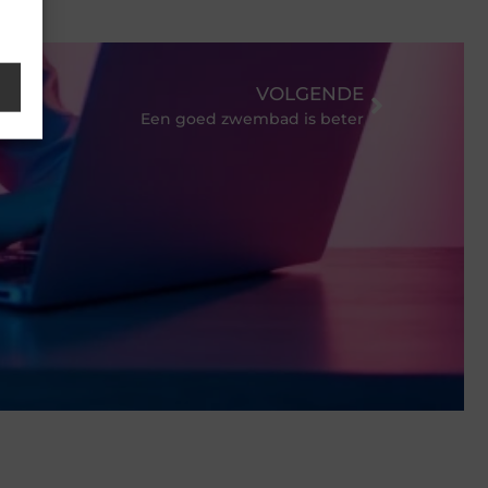
VOLGENDE
Een goed zwembad is beter