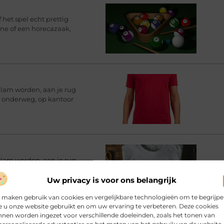
 het spel echt prettig
ine of een horecazaak,
klam worden, aan je rug
rt onderweg, op kantoor
klam worden, aan je rug
rt onderweg, op kantoor
Uw privacy is voor ons belangrijk
 maken gebruik van cookies en vergelijkbare technologieën om te begrijp
 u onze website gebruikt en om uw ervaring te verbeteren. Deze cookies
nen worden ingezet voor verschillende doeleinden, zoals het tonen van