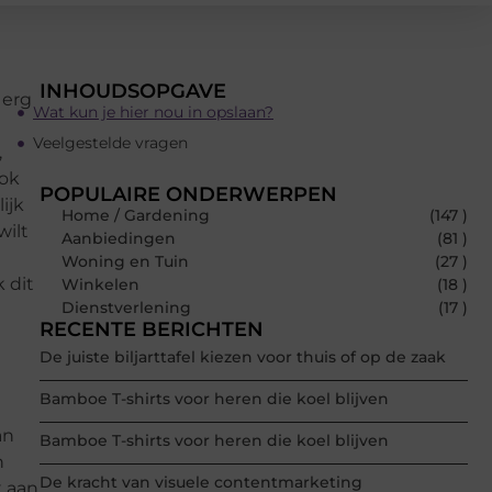
INHOUDSOPGAVE
 erg
Wat kun je hier nou in opslaan?
Veelgestelde vragen
,
ook
POPULAIRE ONDERWERPEN
ijk
Home / Gardening
(147 )
wilt
Aanbiedingen
(81 )
Woning en Tuin
(27 )
 dit
Winkelen
(18 )
Dienstverlening
(17 )
RECENTE BERICHTEN
De juiste biljarttafel kiezen voor thuis of op de zaak
Bamboe T-shirts voor heren die koel blijven
an
Bamboe T-shirts voor heren die koel blijven
n
De kracht van visuele contentmarketing
k aan