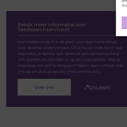
gep
Voo
Bekijk meer informatie over
Seedsearchservice.nl
Ivonnedekoning.nl is dé plek voor algemene blogs
over diverse onderwerpen. Of je nu op zoek bent naar
inspiratie, je kennis wilt delen of een samenwerking
wilt starten, bij ons ben je op de juiste plaats. Heb je
interesse om zelf te bloggen? Neem dan contact met
ons op en sluit je aan bij onze community.
Over ons
Ons team