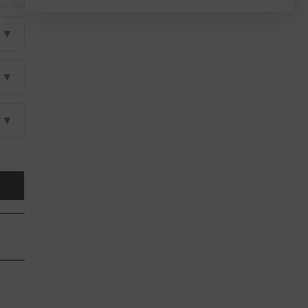
▼
▼
▼