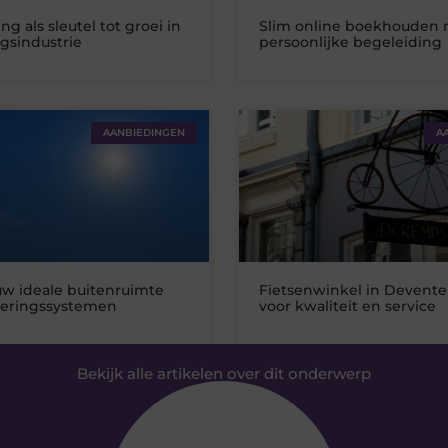
ng als sleutel tot groei in
Slim online boekhouden
gsindustrie
persoonlijke begeleiding
AANBIEDINGEN
A
uw ideale buitenruimte
Fietsenwinkel in Deventer
eringssystemen
voor kwaliteit en service
Bekijk alle artikelen over dit onderwerp