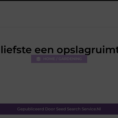
De kracht van visuele contentmarketing
Slimme energieo
 liefste een opslagruim
HOME / GARDENING
Gepubliceerd Door Seed Search Service.nl