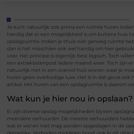
Je kunt natuurlijk ook prima een ruimte huren indien 
handig dat er een mogelijkheid is om buitens huis toc
opslagruimte. Indien je thuis niet genoeg ruimte he
dan is het misschien ook wel handig om hier gebrui
voor. Het principe is eigenlijk best logisch. Toch will
een extrakostenpost iedere maand weer. Toch zijn er 
natuurlijk niet in een overvol huis wonen waar je moe
huren geen overbodige luxe. Het is in dat geval ook he
artikel. Het huren van een opslagruimte is daarom ook
Wat kun je hier nou in opslaan?
Er zijn diverse opslag mogelijkheden bij een opslagr
meerdere verhuurder. De meeste verhuurders hebben
wat er wel en niet mag worden opgeslagen in de ops
dergelijke. Verboden middelen hoort ook in dit rijtj