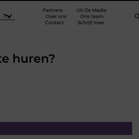
pslag tegen netcongestie
Creëer een kantoorinrichting die wer
Partners
Uit De Media
Over ons
Ons team
Contact
Schrijf mee
te huren?