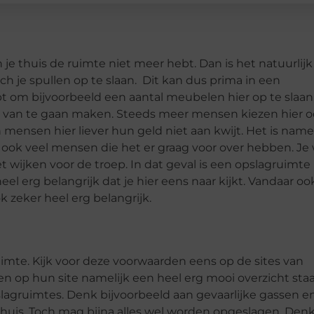
je thuis de ruimte niet meer hebt. Dan is het natuurlijk
h je spullen op te slaan. Dit kan dus prima in een
bt om bijvoorbeeld een aantal meubelen hier op te slaan
k van te gaan maken. Steeds meer mensen kiezen hier 
en mensen hier liever hun geld niet aan kwijt. Het is namel
ook veel mensen die het er graag voor over hebben. Je 
t wijken voor de troep. In dat geval is een opslagruimte
el erg belangrijk dat je hier eens naar kijkt. Vandaar ook
 zeker heel erg belangrijk.
uimte. Kijk voor deze voorwaarden eens op de sites van
 op hun site namelijk een heel erg mooi overzicht sta
lagruimtes. Denk bijvoorbeeld aan gevaarlijke gassen e
e thuis. Toch mag bijna alles wel worden opgeslagen. Den