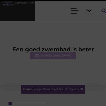
Nieuwe
oe T-shirts voor heren die koel blijven
De kracht van visuele conte
artikelen
Een goed zwembad is beter
HOME / GARDENING
Gepubliceerd Door Seed Search Service.nl