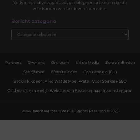
Verken een divers aanbod aan blogs en artikelen die de
vele kanten van het leven laten zien.
Bericht categorie
Partners
Over ons
Ons team
Uit de Media
Beroemdheden
Schrijf mee
Website index
Cookiebeleid (EU)
Backlink Kopen: Alles Wat Je Moet Weten Voor Sterkere SEO
Geld Verdienen met je Website: Van Bezoeker naar Inkomstenbron
www. seedsearchservice.nl.
All Rights Reserved © 2025