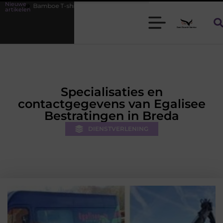
Nieuwe
hirts voor heren die koel blijven
De kracht van visuele contentmark
artikelen
Specialisaties en
contactgegevens van Egalisee
Bestratingen in Breda
DIENSTVERLENING