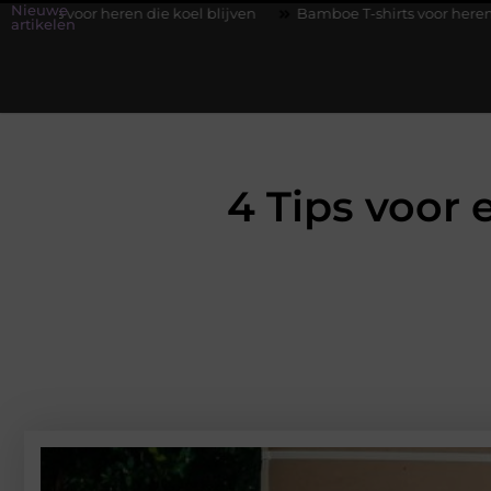
Nieuwe
die koel blijven
Bamboe T-shirts voor heren die koel blijven
artikelen
4 Tips voor 