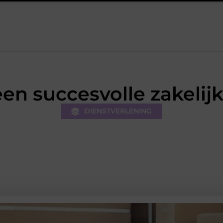
De kracht van visuele contentmarketing
Slimme energieopsl
een succesvolle zakelij
DIENSTVERLENING