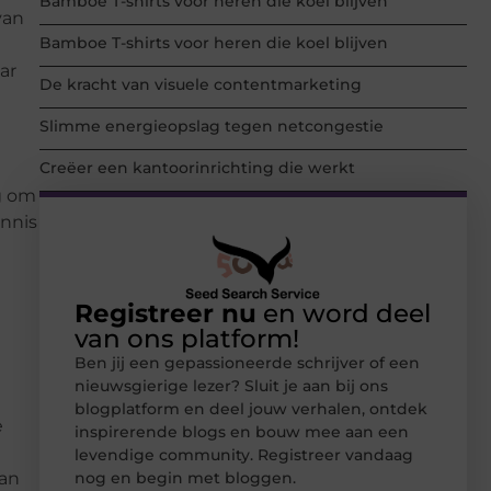
Bamboe T-shirts voor heren die koel blijven
van
Bamboe T-shirts voor heren die koel blijven
ar
De kracht van visuele contentmarketing
Slimme energieopslag tegen netcongestie
Creëer een kantoorinrichting die werkt
ig om
ennis
Registreer nu
en word deel
van ons platform!
Ben jij een gepassioneerde schrijver of een
nieuwsgierige lezer? Sluit je aan bij ons
blogplatform en deel jouw verhalen, ontdek
e
inspirerende blogs en bouw mee aan een
levendige community. Registreer vandaag
van
nog en begin met bloggen.