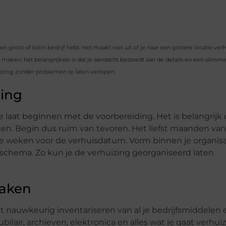
 groot of klein bedrijf hebt. Het maakt niet uit of je naar een grotere locatie verhu
t maken; het belangrijkste is dat je aandacht besteedt aan de details en een slimm
huizing zonder problemen te laten verlopen.
ding
te laat beginnen met de voorbereiding. Het is belangrijk
gen. Begin dus ruim van tevoren. Het liefst maanden van
ele weken voor de verhuisdatum. Vorm binnen je organisa
schema. Zo kun je de verhuizing georganiseerd laten
maken
het nauwkeurig inventariseren van al je bedrijfsmiddelen 
lair, archieven, elektronica en alles wat je gaat verhui