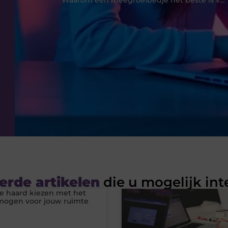
Waarom een meegroeibedje het beste is voor je peuter
erde artikelen
die u mogelijk int
he haard kiezen met het
rmogen voor jouw ruimte