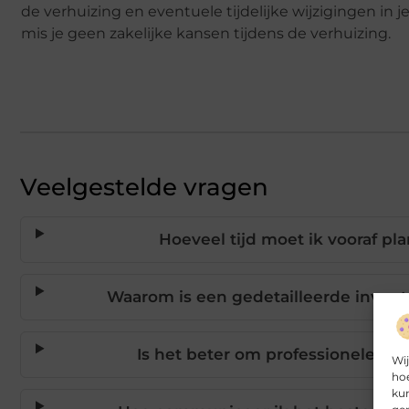
de verhuizing en eventuele tijdelijke wijzigingen in
mis je geen zakelijke kansen tijdens de verhuizing.
Veelgestelde vragen
Hoeveel tijd moet ik vooraf pl
Waarom is een gedetailleerde inventar
Is het beter om professionele verh
Wij
hoe
kun