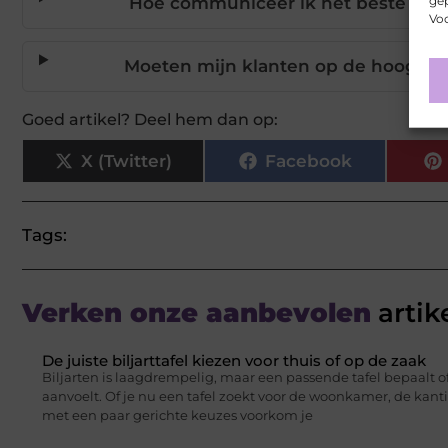
gep
Hoe communiceer ik het beste over
Voo
Moeten mijn klanten op de hoogte w
Goed artikel? Deel hem dan op:
X (Twitter)
Facebook
Tags:
Verken onze aanbevolen
artik
De juiste biljarttafel kiezen voor thuis of op de zaak
Biljarten is laagdrempelig, maar een passende tafel bepaalt of
aanvoelt. Of je nu een tafel zoekt voor de woonkamer, de kant
met een paar gerichte keuzes voorkom je