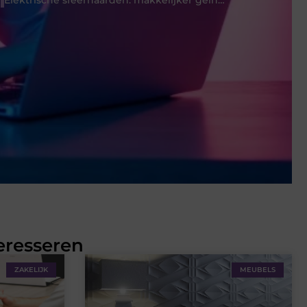
Elektrische sfeerhaarden: makkelijker geïnstalleerd dan je denkt!
eresseren
ZAKELIJK
MEUBELS