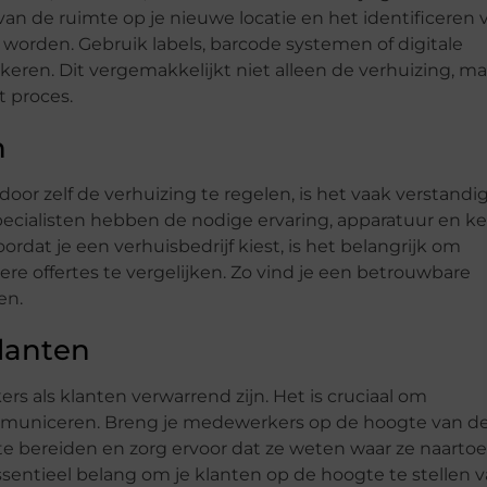
an de ruimte op je nieuwe locatie en het identificeren 
worden. Gebruik labels, barcode systemen of digitale
rkeren. Dit vergemakkelijkt niet alleen de verhuizing, ma
t proces.
n
door zelf de verhuizing te regelen, is het vaak verstand
pecialisten hebben de nodige ervaring, apparatuur en k
oordat je een verhuisbedrijf kiest, is het belangrijk om
ere offertes te vergelijken. Zo vind je een betrouwbare
en.
lanten
rs als klanten verwarrend zijn. Het is cruciaal om
mmuniceren. Breng je medewerkers op de hoogte van d
te bereiden en zorg ervoor dat ze weten waar ze naartoe
ssentieel belang om je klanten op de hoogte te stellen 