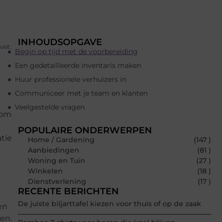
INHOUDSOPGAVE
ist,
Begin op tijd met de voorbereiding
e
Een gedetailleerde inventaris maken
Huur professionele verhuizers in
Communiceer met je team en klanten
Veelgestelde vragen
 om
POPULAIRE ONDERWERPEN
tie
Home / Gardening
(147 )
Aanbiedingen
(81 )
Woning en Tuin
(27 )
Winkelen
(18 )
Dienstverlening
(17 )
RECENTE BERICHTEN
De juiste biljarttafel kiezen voor thuis of op de zaak
en
zen.