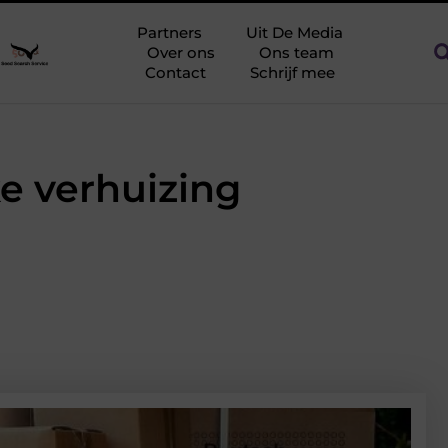
ag tegen netcongestie
Creëer een kantoorinrichting die werkt
Partners
Uit De Media
Over ons
Ons team
Contact
Schrijf mee
ke verhuizing