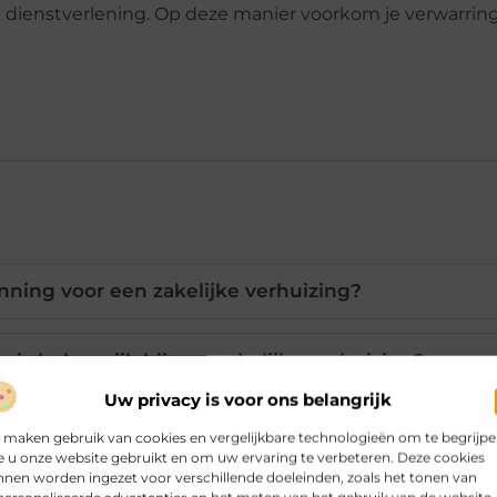
 je dienstverlening. Op deze manier voorkom je verwarrin
anning voor een zakelijke verhuizing?
is belangrijk bij een zakelijke verhuizing?
Uw privacy is voor ons belangrijk
uizers in te huren of zelf te verhuizen?
 maken gebruik van cookies en vergelijkbare technologieën om te begrijp
 u onze website gebruikt en om uw ervaring te verbeteren. Deze cookies
nen worden ingezet voor verschillende doeleinden, zoals het tonen van