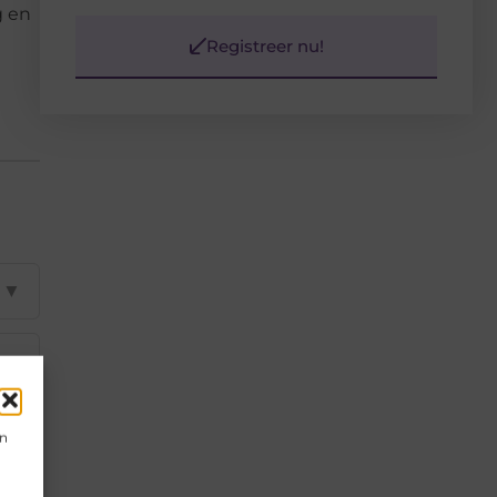
g en
Registreer nu!
▼
▼
▼
en