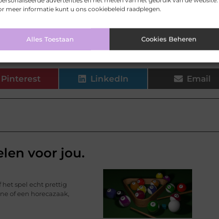
ersonaliseerde advertenties en het meten van het gebruik van de website.
 een zakelijke verhuizing met mijn team?
r meer informatie kunt u ons cookiebeleid raadplegen.
orden gesteld van de bedrijfsverhuizing?
Alles Toestaan
Cookies Beheren
Pinterest
LinkedIn
Email
elen voor jou.
 het spel echt prettig
ine of een horecazaak,