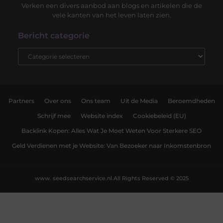
Verken een divers aanbod aan blogs en artikelen die de
vele kanten van het leven laten zien.
Bericht categorie
Partners
Over ons
Ons team
Uit de Media
Beroemdheden
Schrijf mee
Website index
Cookiebeleid (EU)
Backlink Kopen: Alles Wat Je Moet Weten Voor Sterkere SEO
Geld Verdienen met je Website: Van Bezoeker naar Inkomstenbron
www. seedsearchservice.nl.
All Rights Reserved © 2025