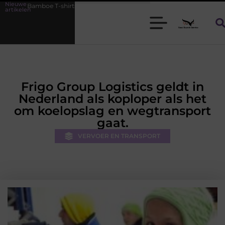
Nieuwe
hirts voor heren die koel blijven
De kracht van visuele contentmark
artikelen
Frigo Group Logistics geldt in
Nederland als koploper als het
om koelopslag en wegtransport
gaat.
VERVOER EN TRANSPORT