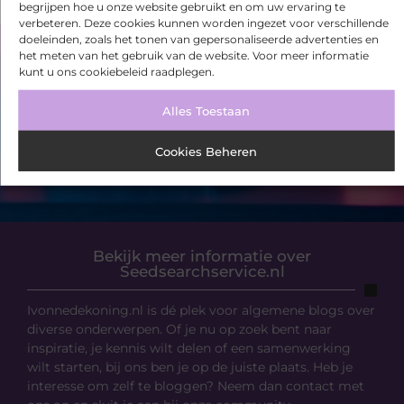
begrijpen hoe u onze website gebruikt en om uw ervaring te
verbeteren. Deze cookies kunnen worden ingezet voor verschillende
doeleinden, zoals het tonen van gepersonaliseerde advertenties en
het meten van het gebruik van de website. Voor meer informatie
VORIGE
VOLGENDE
kunt u ons cookiebeleid raadplegen.
Een vacature bij jou in de buurt vinden doe je zo!
Stopcontact vervangen in een nieuwe woning
Alles Toestaan
Cookies Beheren
Bekijk meer informatie over
Seedsearchservice.nl
Ivonnedekoning.nl is dé plek voor algemene blogs over
diverse onderwerpen. Of je nu op zoek bent naar
inspiratie, je kennis wilt delen of een samenwerking
wilt starten, bij ons ben je op de juiste plaats. Heb je
interesse om zelf te bloggen? Neem dan contact met