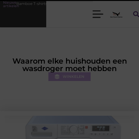
Nieuwe
hirts voor heren die koel blijven
De kracht van visuele contentmark
artikelen
Waarom elke huishouden een
wasdroger moet hebben
WINKELEN