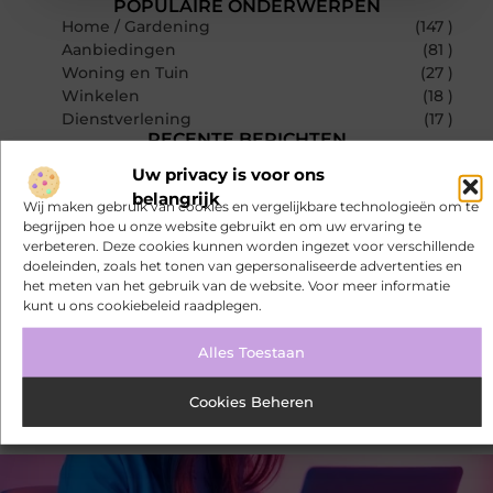
POPULAIRE ONDERWERPEN
Home / Gardening
(147 )
Aanbiedingen
(81 )
Woning en Tuin
(27 )
Winkelen
(18 )
Dienstverlening
(17 )
RECENTE BERICHTEN
De juiste biljarttafel kiezen voor thuis of op de zaak
Uw privacy is voor ons
belangrijk
Wij maken gebruik van cookies en vergelijkbare technologieën om te
Bamboe T-shirts voor heren die koel blijven
begrijpen hoe u onze website gebruikt en om uw ervaring te
verbeteren. Deze cookies kunnen worden ingezet voor verschillende
Bamboe T-shirts voor heren die koel blijven
doeleinden, zoals het tonen van gepersonaliseerde advertenties en
het meten van het gebruik van de website. Voor meer informatie
De kracht van visuele contentmarketing
kunt u ons cookiebeleid raadplegen.
Slimme energieopslag tegen netcongestie
Alles Toestaan
Creëer een kantoorinrichting die werkt
Cookies Beheren