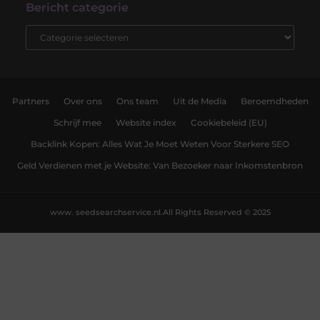
Bericht categorie
Partners
Over ons
Ons team
Uit de Media
Beroemdheden
Schrijf mee
Website index
Cookiebeleid (EU)
Backlink Kopen: Alles Wat Je Moet Weten Voor Sterkere SEO
Geld Verdienen met je Website: Van Bezoeker naar Inkomstenbron
www. seedsearchservice.nl.
All Rights Reserved © 2025