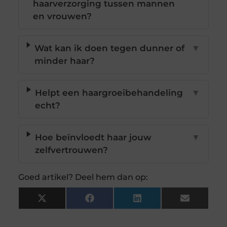
haarverzorging tussen mannen
en vrouwen?
Wat kan ik doen tegen dunner of
▼
minder haar?
Helpt een haargroeibehandeling
▼
echt?
Hoe beïnvloedt haar jouw
▼
zelfvertrouwen?
Goed artikel? Deel hem dan op:
X
Facebook
LinkedIn
Email
(Twitter)