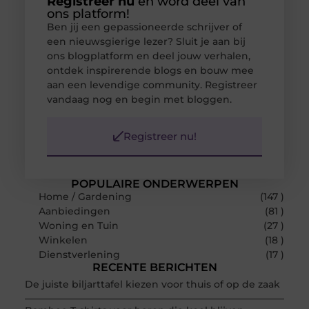
Registreer nu
en word deel van
ons platform!
Ben jij een gepassioneerde schrijver of
een nieuwsgierige lezer? Sluit je aan bij
ons blogplatform en deel jouw verhalen,
ontdek inspirerende blogs en bouw mee
aan een levendige community. Registreer
vandaag nog en begin met bloggen.
Registreer nu!
POPULAIRE ONDERWERPEN
Home / Gardening
(147 )
Aanbiedingen
(81 )
Woning en Tuin
(27 )
Winkelen
(18 )
Dienstverlening
(17 )
RECENTE BERICHTEN
De juiste biljarttafel kiezen voor thuis of op de zaak