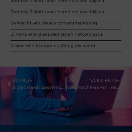
Bamboe T-shirts voor heren die koel blijven
Bamboe T-shirts voor heren die koel blijven
De kracht van visuele contentmarketing
Slimme energieopslag tegen netcongestie
Creëer een kantoorinrichting die werkt
VORIGE
VOLGENDE
Slotenmaker Zoetermeer spoeddienst
Veegmachines van Tielburger echte Duitse Krachtpatsers