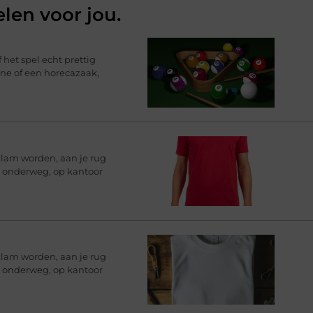
elen voor jou.
 het spel echt prettig
ine of een horecazaak,
klam worden, aan je rug
rt onderweg, op kantoor
klam worden, aan je rug
rt onderweg, op kantoor