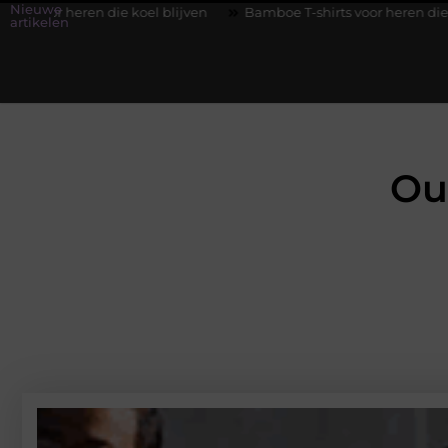
Nieuwe
koel blijven
Bamboe T-shirts voor heren die koel blijven
De
artikelen
Ou