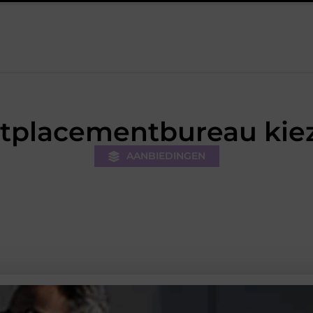
 kracht van visuele contentmarketing
Slimme energieopslag t
tplacementbureau kie
AANBIEDINGEN