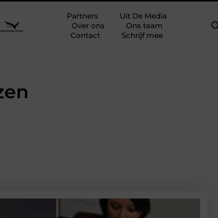
egen netcongestie
Creëer een kantoorinrichting die werkt
Partners
Uit De Media
Over ons
Ons team
Contact
Schrijf mee
zen