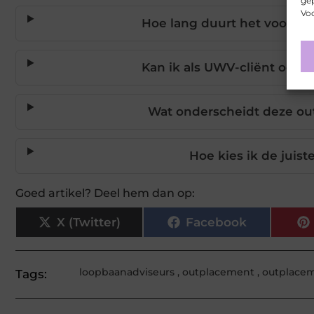
gep
Voo
Hoe lang duurt het voordat
Kan ik als UWV-cliënt ook
Wat onderscheidt deze o
Hoe kies ik de juist
Goed artikel? Deel hem dan op:
X (Twitter)
Facebook
loopbaanadviseurs
,
outplacement
,
outplace
Tags: