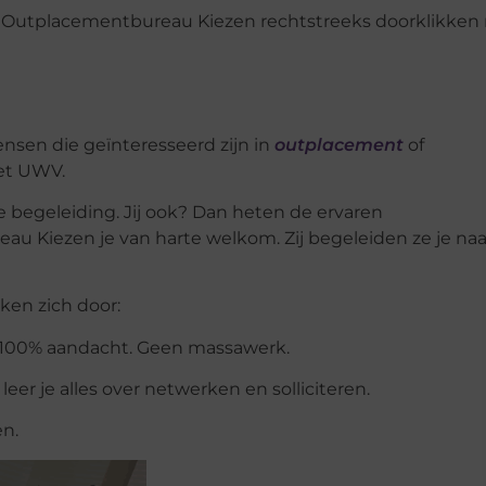
op Outplacementbureau Kiezen rechtstreeks doorklikken 
nsen die geïnteresseerd zijn in
outplacement
of
et UWV.
 begeleiding. Jij ook? Dan heten de ervaren
 Kiezen je van harte welkom. Zij begeleiden ze je naa
en zich door:
 100% aandacht. Geen massawerk.
er je alles over netwerken en solliciteren.
en.