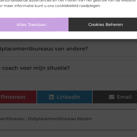
ersonaliseerde advertenties en het meten van het gebruik van de website.
r meer informatie kunt u ons cookiebeleid raadplegen.
 ik antwoord krijg van een coach?
Alles Toestaan
Cookies Beheren
 gebruik maken van deze coaches?
utplacementbureaus van andere?
e coach voor mijn situatie?
Pinterest
LinkedIn
Email
mentbureau
,
Outplacementbureau Kiezen