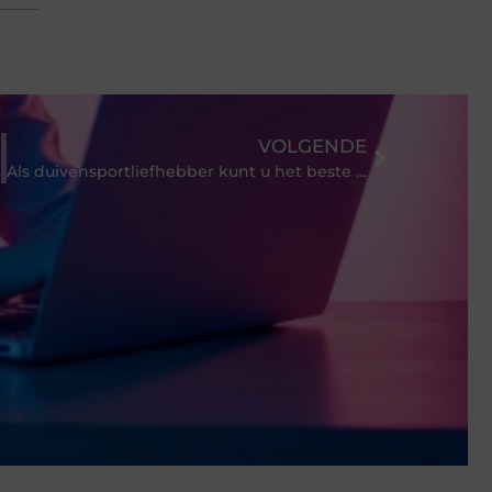
VOLGENDE
Als duivensportliefhebber kunt u het beste duivenvoer kopen in deze webshop