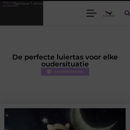
Nieuwe
rts voor heren die koel blijven
De kracht van visuele contentmarket
artikelen
De perfecte luiertas voor elke
oudersituatie
AANBIEDINGEN