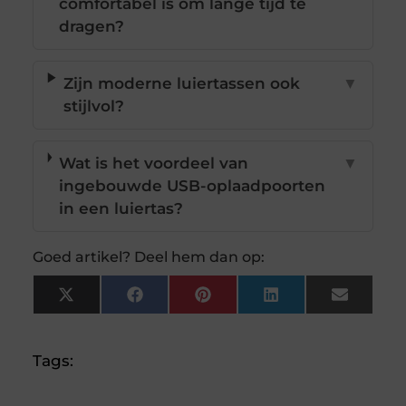
comfortabel is om lange tijd te
dragen?
Zijn moderne luiertassen ook
▼
stijlvol?
Wat is het voordeel van
▼
ingebouwde USB-oplaadpoorten
in een luiertas?
Goed artikel? Deel hem dan op:
X
Facebook
Pinterest
LinkedIn
Email
(Twitter)
Tags: