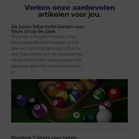
Verken onze aanbevolen
artikelen voor jou.
De juiste biljarttafel kiezen voor
thuis of op de zaak
Biljarten is laagdrempelig, maar
een passende tafel bepaalt of het
spel echt prettig aanvoelt. Of je nu
een tafel zoekt voor de woonkamer,
de kantine of een horecazaak, met
een paar gerichte keuzes voorkom
je
Bamboe T-shirts voor heren