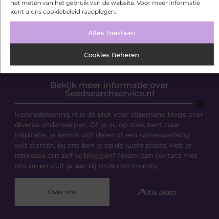
het meten van het gebruik van de website. Voor meer informatie
kunt u ons cookiebeleid raadplegen.
Alles Toestaan
Cookies Beheren
Bekijk meer informatie over
Seedsearchservice.nl
Ivonnedekoning.nl is dé plek voor algemene blogs over
diverse onderwerpen. Of je nu op zoek bent naar
inspiratie, je kennis wilt delen of een samenwerking
wilt starten, bij ons ben je op de juiste plaats. Heb je
interesse om zelf te bloggen? Neem dan contact met
ons op en sluit je aan bij onze community.
Over ons
Ons team