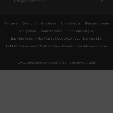
Partners
Over ons
Ons team
Uit de Media
Beroemdheden
Schrijf mee
Website index
Cookiebeleid (EU)
Backlink Kopen: Alles Wat Je Moet Weten Voor Sterkere SEO
Geld Verdienen met je Website: Van Bezoeker naar Inkomstenbron
www. seedsearchservice.nl.
All Rights Reserved © 2025