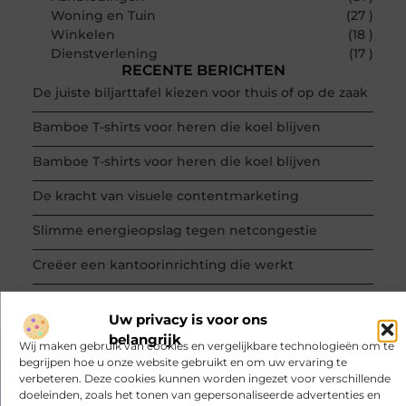
Woning en Tuin
(27 )
Winkelen
(18 )
Dienstverlening
(17 )
RECENTE BERICHTEN
De juiste biljarttafel kiezen voor thuis of op de zaak
Bamboe T-shirts voor heren die koel blijven
Bamboe T-shirts voor heren die koel blijven
De kracht van visuele contentmarketing
Slimme energieopslag tegen netcongestie
Creëer een kantoorinrichting die werkt
Uw privacy is voor ons
belangrijk
Wij maken gebruik van cookies en vergelijkbare technologieën om te
begrijpen hoe u onze website gebruikt en om uw ervaring te
VORIGE
VOLGENDE
verbeteren. Deze cookies kunnen worden ingezet voor verschillende
Codering in de cosmetica
Hoe kies je het juiste matras?
doeleinden, zoals het tonen van gepersonaliseerde advertenties en