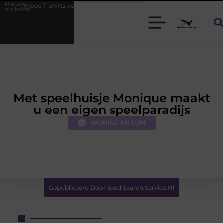
Nieuwe
rts voor heren die koel blijven
De kracht van visuele contentmarket
artikelen
Met speelhuisje Monique maakt
u een eigen speelparadijs
WONING EN TUIN
Gepubliceerd Door Seed Search Service.nl