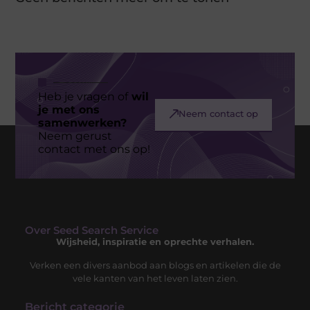
Heb je vragen of
wil
je met ons
Neem contact op
samenwerken?
Neem gerust
contact met ons op!
Over Seed Search Service
Wijsheid, inspiratie en oprechte verhalen.
Verken een divers aanbod aan blogs en artikelen die de
vele kanten van het leven laten zien.
Bericht categorie