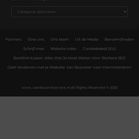
Partners
Over ons
Ons team
Uit de Media
Beroemdheden
Schrijf mee
Website index
Cookiebeleid (EU)
Backlink Kopen: Alles Wat Je Moet Weten Voor Sterkere SEO
Geld Verdienen met je Website: Van Bezoeker naar Inkomstenbron
www. seedsearchservice.nl.
All Rights Reserved © 2025