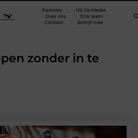
 tegen netcongestie
Creëer een kantoorinrichting die werkt
Partners
Uit De Media
Over ons
Ons team
Contact
Schrijf mee
pen zonder in te