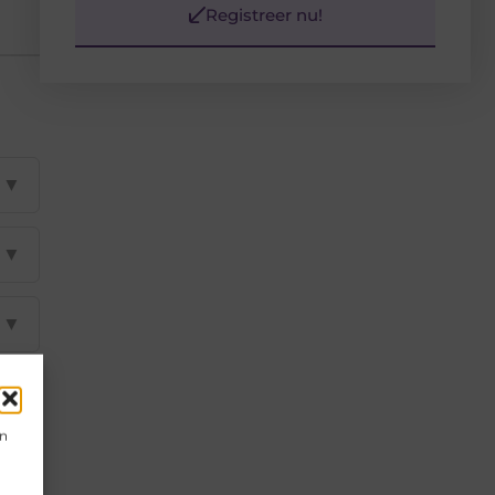
Registreer nu!
▼
▼
▼
▼
en
▼