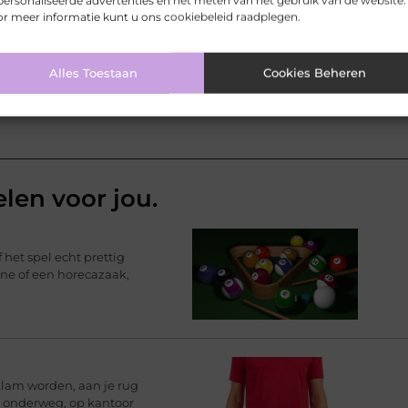
ersonaliseerde advertenties en het meten van het gebruik van de website.
r meer informatie kunt u ons cookiebeleid raadplegen.
Pinterest
LinkedIn
Email
Alles Toestaan
Cookies Beheren
elen voor jou.
 het spel echt prettig
ine of een horecazaak,
klam worden, aan je rug
rt onderweg, op kantoor