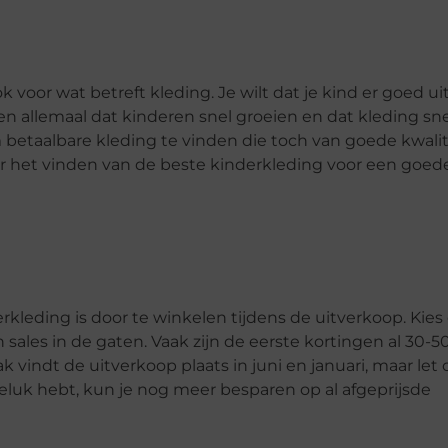
ok voor wat betreft kleding. Je wilt dat je kind er goed ui
eten allemaal dat kinderen snel groeien en dat kleding sn
m betaalbare kleding te vinden die toch van goede kwalit
 voor het vinden van de beste kinderkleding voor een goed
leding is door te winkelen tijdens de uitverkoop. Kies
sales in de gaten. Vaak zijn de eerste kortingen al 30-5
vindt de uitverkoop plaats in juni en januari, maar let 
 geluk hebt, kun je nog meer besparen op al afgeprijsde