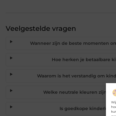
Veelgestelde vragen
Wanneer zijn de beste momenten om 
Hoe herken je betaalbare k
Waarom is het verstandig om kind
Welke neutrale kleuren zijn he
Wij
hoe
Is goedkope kinderkledin
kun