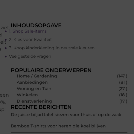
INHOUDSOPGAVE
tziet
1. Shop Sale-items
el
2. Kies voor kwaliteit
eit
3. Koop kinderkleding in neutrale kleuren
e
Veelgestelde vragen
POPULAIRE ONDERWERPEN
Home / Gardening
(147 )
Aanbiedingen
(81 )
Woning en Tuin
(27 )
 een
Winkelen
(18 )
Dienstverlening
(17 )
0%,
RECENTE BERICHTEN
op:
De juiste biljarttafel kiezen voor thuis of op de zaak
Bamboe T-shirts voor heren die koel blijven