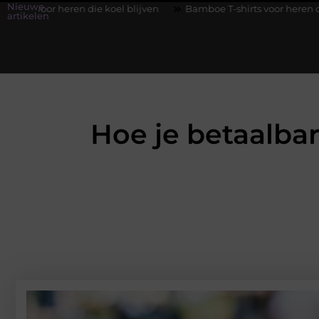
Nieuwe
ie koel blijven
Bamboe T-shirts voor heren die koel blijven
artikelen
Hoe je betaalba