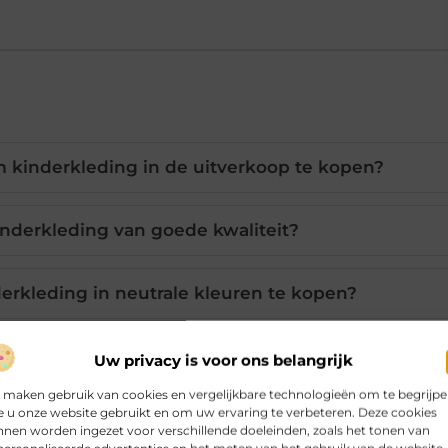
kinderkleding in de uitverkoop te kopen?
inderkleding van goede kwaliteit?
erkleding in neutrale kleuren te kopen?
t meest praktisch voor kinderkleding?
Uw privacy is voor ons belangrijk
 maken gebruik van cookies en vergelijkbare technologieën om te begrijp
 u onze website gebruikt en om uw ervaring te verbeteren. Deze cookies
g altijd van slechte kwaliteit?
nen worden ingezet voor verschillende doeleinden, zoals het tonen van