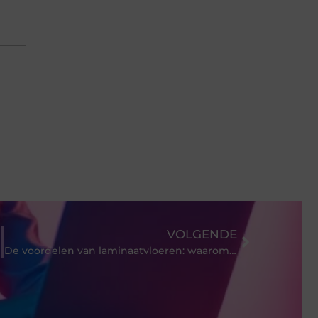
VOLGENDE
De voordelen van laminaatvloeren: waarom het de juiste keuze is