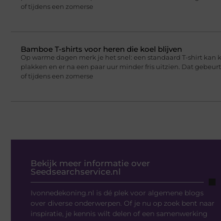
of tijdens een zomerse
Bamboe T-shirts voor heren die koel blijven
Op warme dagen merk je het snel: een standaard T-shirt kan 
plakken en er na een paar uur minder fris uitzien. Dat gebeu
of tijdens een zomerse
Bekijk meer informatie over
Seedsearchservice.nl
Ivonnedekoning.nl is dé plek voor algemene blogs
over diverse onderwerpen. Of je nu op zoek bent naar
inspiratie, je kennis wilt delen of een samenwerking