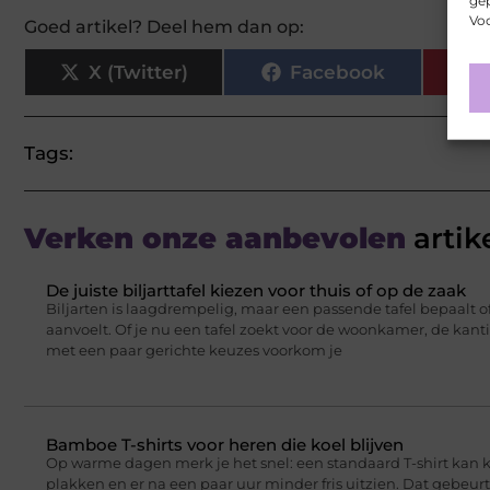
gep
Voo
Goed artikel? Deel hem dan op:
X (Twitter)
Facebook
Tags:
Verken onze aanbevolen
artik
De juiste biljarttafel kiezen voor thuis of op de zaak
Biljarten is laagdrempelig, maar een passende tafel bepaalt of
aanvoelt. Of je nu een tafel zoekt voor de woonkamer, de kant
met een paar gerichte keuzes voorkom je
Bamboe T-shirts voor heren die koel blijven
Op warme dagen merk je het snel: een standaard T-shirt kan 
plakken en er na een paar uur minder fris uitzien. Dat gebeu