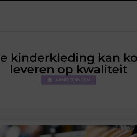
De kracht van visuele contentmarketing
Slimme energieopslag
re kinderkleding kan ko
leveren op kwaliteit
AANBIEDINGEN