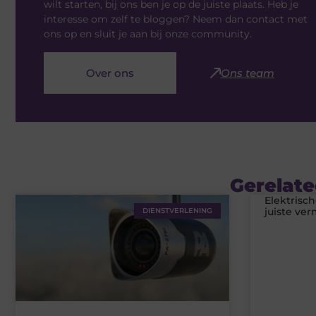
wilt starten, bij ons ben je op de juiste plaats. Heb je
interesse om zelf te bloggen? Neem dan contact met
ons op en sluit je aan bij onze community.
Over ons
Ons team
Gerelate
Elektrisc
juiste ve
DIENSTVERLENING